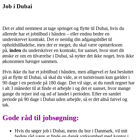
Job i Dubai
Det er altid nemmest at tage springet og flytte til Dubai, hvis du
allerede har et jobtilbud i hånden – eller endnu bedre en
underskrevet kontrakt. Det er nemlig din adgangsbillet til
opholdstilladelse, men der er meget, du skal være opmærksom
på,
inden
du underskriver en kontrakt, for uanset, hvor stort dit
ønske er om en tilværelse i Dubai, så nytter det ikke noget, hvis ikke
økonomien hænger sammen.
Hvis ikke du har et jobtilbud i hånden, men alligevel er fast besluttet
på at flytte til Dubai, så skal du vide, at et turistvisum kun gælder i
90 dage i en periode på 180 dage. Det vil sige, at du rundt regnet har
i alt 3 måneder til at finde et arbejde i og det er uanset, hvor mange
gange du rejser ind og ud af landet i perioden. Efter en samlet
periode på 90 dage i Dubai uden arbejde, så er det altså farvel og
tak.
Gode råd til jobsøgning:
Hvis du søger job i Dubai, mens du bor i Danmark, vil mit
bedste råd være at finde en dansk virksomhed med kontor i