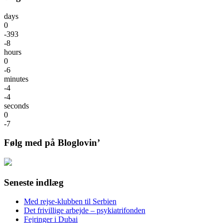
days
0
-393
-8
hours
0
-6
minutes
-4
-4
seconds
0
-7
Følg med på Bloglovin’
Seneste indlæg
Med rejse-klubben til Serbien
Det frivillige arbejde – psykiatrifonden
Fejringer i Dubai