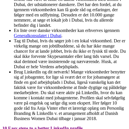
Dubai, der udstationerer danskere. Det har den fordel, at du
igennem virksomheden kan få gode råd og erfaringer, der
følger med en udflytning. Desuden er det 10.000 gange
nemmere, at søge et lokalt job i Dubai, hvis du allerede
befinder dig i landet.
En liste over danske virksomheder kan erhverves igennem
Generalkonsulatet i Dubai
.
Tag til Dubai, hvis du søger job i en lokal virksomhed. Der er
virkelig mange om jobtilbuddene, så du har ikke mange
chancer for at lande jobbet, hvis du ikke er fysisk til stede. Du
skal ikke forvente Skypesamtaler eller lang tids varsel. Du
skal derimod være insisterende og nærværende. Husk, at
Dubai er hele Verdens arbejdsplads.
Brug LinkedIn og dit netværk! Mange virksomheder benytter
sig af jobagenter, for lige så svært det er for jobansøgere at
finde en god arbejdsplads i Dubai, ligeså vanskelig kan det
faktisk være for virksomhederne at finde dygtige og pålidelige
medarbejdere. Du skal være aktiv på LinkedIn, hvor du kan
komme i kontakt med jobagenterne. Profilen skal selvfølgelig
være på engelsk og sælge dig som ekspert. Her følger 10
gode råd fra Anja Vinter efter et lærerigt oplæg om Personlig
Branding &
LinkedIn v. et arrangement afholdt af Danish
Business Women Dubai tilbage i januar 2018.
10 Easy steps to a better
LinkedIn
profile