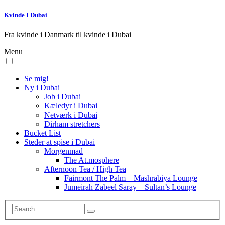
Kvinde I Dubai
Fra kvinde i Danmark til kvinde i Dubai
Menu
Se mig!
Ny i Dubai
Job i Dubai
Kæledyr i Dubai
Netværk i Dubai
Dirham stretchers
Bucket List
Steder at spise i Dubai
Morgenmad
The At.mosphere
Afternoon Tea / High Tea
Fairmont The Palm – Mashrabiya Lounge
Jumeirah Zabeel Saray – Sultan’s Lounge