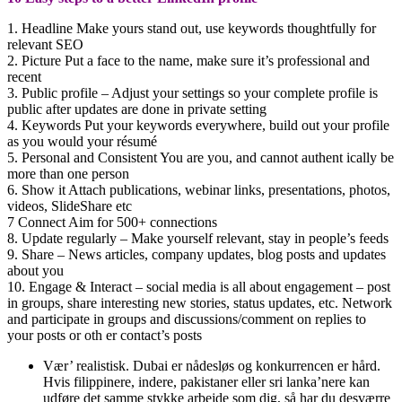
1. Headline Make yours stand out, use keywords thoughtfully for
relevant SEO
2. Picture Put a face to the name, make sure it’s professional and
recent
3. Public profile – Adjust your settings so your complete profile is
public after updates are done in private setting
4. Keywords Put your keywords everywhere, build out your profile
as you would your résumé
5. Personal and Consistent You are you, and cannot authent ically be
more than one person
6. Show it Attach publications, webinar links, presentations, photos,
videos, SlideShare etc
7 Connect Aim for 500+ connections
8. Update regularly – Make yourself relevant, stay in people’s feeds
9. Share – News articles, company updates, blog posts and updates
about you
10. Engage & Interact – social media is all about engagement – post
in groups, share interesting new stories, status updates, etc. Network
and participate in groups and discussions/comment on replies to
your posts or oth er contact’s posts
Vær’ realistisk. Dubai er nådesløs og konkurrencen er hård.
Hvis filippinere, indere, pakistaner eller sri lanka’nere kan
udføre det samme stykke arbejde som dig, så har du desværre