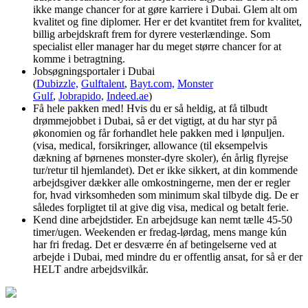
ikke mange chancer for at gøre karriere i Dubai. Glem alt om
kvalitet og fine diplomer. Her er det kvantitet frem for kvalitet,
billig arbejdskraft frem for dyrere vesterlændinge. Som
specialist eller manager har du meget større chancer for at
komme i betragtning.
Jobsøgningsportaler i Dubai
(
Dubizzle,
Gulftalent
,
Bayt.com,
Monster
Gulf
,
Jobrapido,
Indeed.ae
)
Få hele pakken med! Hvis du er så heldig, at få tilbudt
drømmejobbet i Dubai, så er det vigtigt, at du har styr på
økonomien og får forhandlet hele pakken med i lønpuljen.
(visa, medical, forsikringer, allowance (til eksempelvis
dækning af børnenes monster-dyre skoler), én årlig flyrejse
tur/retur til hjemlandet). Det er ikke sikkert, at din kommende
arbejdsgiver dækker alle omkostningerne, men der er regler
for, hvad virksomheden som minimum skal tilbyde dig. De er
således forpligtet til at give dig visa, medical og betalt ferie.
Kend dine arbejdstider. En arbejdsuge kan nemt tælle 45-50
timer/ugen. Weekenden er fredag-lørdag, mens mange kún
har fri fredag. Det er desværre én af betingelserne ved at
arbejde i Dubai, med mindre du er offentlig ansat, for så er der
HELT andre arbejdsvilkår.