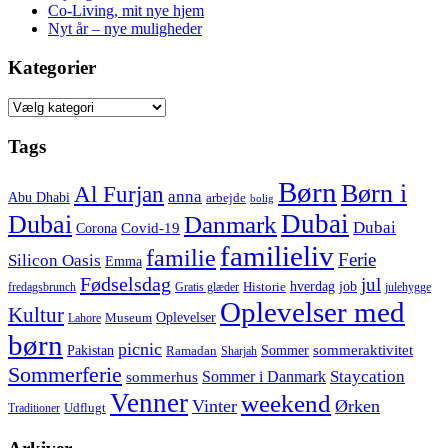
Co-Living, mit nye hjem
Nyt år – nye muligheder
Kategorier
Kategorier
Tags
Børn
Børn i
Al Furjan
anna
Abu Dhabi
arbejde
bolig
Dubai
Dubai
Danmark
Dubai
Corona
Covid-19
familieliv
familie
Ferie
Silicon Oasis
Emma
Fødselsdag
jul
hverdag
job
Historie
fredagsbrunch
Gratis glæder
julehygge
Oplevelser med
Kultur
Oplevelser
Museum
Lahore
børn
picnic
sommeraktivitet
Pakistan
Sommer
Ramadan
Sharjah
Sommerferie
Staycation
Sommer i Danmark
sommerhus
Venner
weekend
Vinter
Ørken
Udflugt
Traditioner