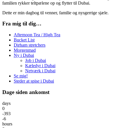
familien rykker teltpælene op og flytter til Dubai.
Dette er min dagbog til venner, familie og nysgerrige sjæle.
Fra mig til dig…
Afternoon Tea / High Tea
Bucket List
Dirham stretchers
Morgenmad
Ny i Dubai
Job i Dubai
Kæledyr i Dubai
Netværk i Dubai
Se mig!
Steder at spise i Dubai
Dage siden ankomst
days
0
-393
-6
hours