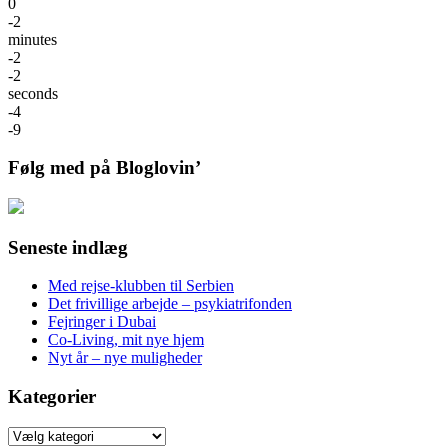
0
-2
minutes
-2
-2
seconds
-4
-9
Følg med på Bloglovin’
Seneste indlæg
Med rejse-klubben til Serbien
Det frivillige arbejde – psykiatrifonden
Fejringer i Dubai
Co-Living, mit nye hjem
Nyt år – nye muligheder
Kategorier
Kategorier