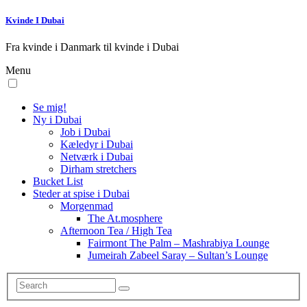
Kvinde I Dubai
Fra kvinde i Danmark til kvinde i Dubai
Menu
Se mig!
Ny i Dubai
Job i Dubai
Kæledyr i Dubai
Netværk i Dubai
Dirham stretchers
Bucket List
Steder at spise i Dubai
Morgenmad
The At.mosphere
Afternoon Tea / High Tea
Fairmont The Palm – Mashrabiya Lounge
Jumeirah Zabeel Saray – Sultan’s Lounge