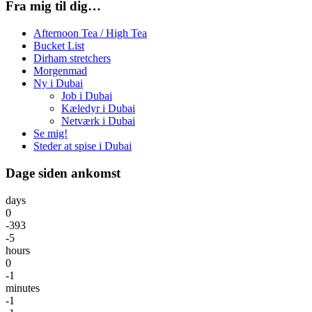
Fra mig til dig…
Afternoon Tea / High Tea
Bucket List
Dirham stretchers
Morgenmad
Ny i Dubai
Job i Dubai
Kæledyr i Dubai
Netværk i Dubai
Se mig!
Steder at spise i Dubai
Dage siden ankomst
days
0
-393
-5
hours
0
-1
minutes
-1