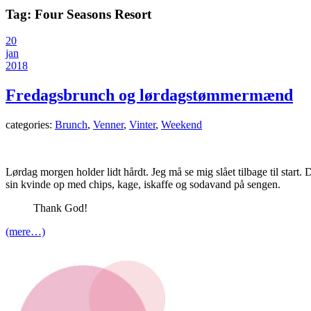
Tag:
Four Seasons Resort
20
jan
2018
Fredagsbrunch og lørdagstømmermænd
categories:
Brunch
,
Venner
,
Vinter
,
Weekend
Lørdag morgen holder lidt hårdt. Jeg må se mig slået tilbage til start.
sin kvinde op med chips, kage, iskaffe og sodavand på sengen.
Thank God!
(mere…)