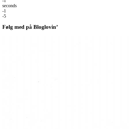
-1
seconds
-1
-5
Følg med på Bloglovin’