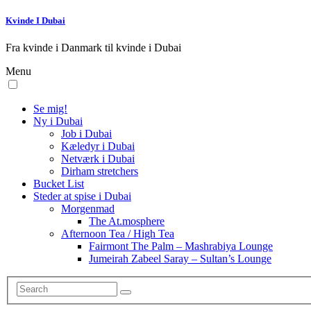
Kvinde I Dubai
Fra kvinde i Danmark til kvinde i Dubai
Menu
Se mig!
Ny i Dubai
Job i Dubai
Kæledyr i Dubai
Netværk i Dubai
Dirham stretchers
Bucket List
Steder at spise i Dubai
Morgenmad
The At.mosphere
Afternoon Tea / High Tea
Fairmont The Palm – Mashrabiya Lounge
Jumeirah Zabeel Saray – Sultan’s Lounge