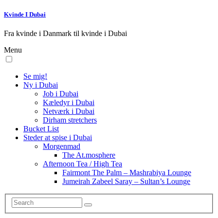
Kvinde I Dubai
Fra kvinde i Danmark til kvinde i Dubai
Menu
Se mig!
Ny i Dubai
Job i Dubai
Kæledyr i Dubai
Netværk i Dubai
Dirham stretchers
Bucket List
Steder at spise i Dubai
Morgenmad
The At.mosphere
Afternoon Tea / High Tea
Fairmont The Palm – Mashrabiya Lounge
Jumeirah Zabeel Saray – Sultan’s Lounge