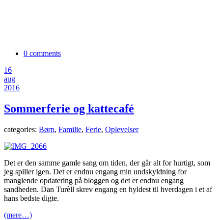
0 comments
16
aug
2016
Sommerferie og kattecafé
categories:
Børn
,
Familie
,
Ferie
,
Oplevelser
Det er den samme gamle sang om tiden, der går alt for hurtigt, som
jeg spiller igen. Det er endnu engang min undskyldning for
manglende opdatering på bloggen og det er endnu engang
sandheden. Dan Turèll skrev engang en hyldest til hverdagen i et af
hans bedste digte.
(mere…)