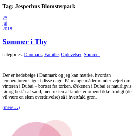
Tag:
Jesperhus Blomsterpark
25
jul
2018
Sommer i Thy
categories:
Danmark
,
Familie
,
Oplevelser
,
Sommer
Der er hedebølge i Danmark og jeg kan mærke, hvordan
temperaturen stiger i disse dage. På mange måder minder vejret om
vinteren i Dubai – bortset fra tørken. Ørkenen i Dubai er naturligvis
tør og består af sand, men resten af landet er omend ikke frodigt (det
vil være en slem overdrivelse) så i hvertfald grøn.
(mere…)