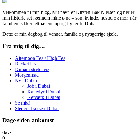
Velkommen til min blog. Mit navn er Kirsten Bak Nielsen og her er
min historie set igennem mine øjne – som kvinde, hustru og mor, når
familien rykker teltpælene op og flytter til Dubai.
Dette er min dagbog til venner, familie og nysgerrige sjæle.
Fra mig til dig…
Afternoon Tea / High Tea
Bucket List
Dirham stretchers
Morgenmad
Ny i Dubai
Job i Dubai
Kæledyr i Dubai
Netværk i Dubai
Se mig!
Steder at spise i Dubai
Dage siden ankomst
days
0