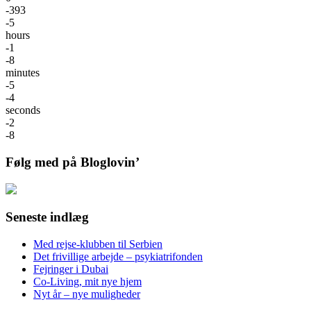
-393
-5
hours
-1
-8
minutes
-5
-4
seconds
-2
-8
Følg med på Bloglovin’
Seneste indlæg
Med rejse-klubben til Serbien
Det frivillige arbejde – psykiatrifonden
Fejringer i Dubai
Co-Living, mit nye hjem
Nyt år – nye muligheder