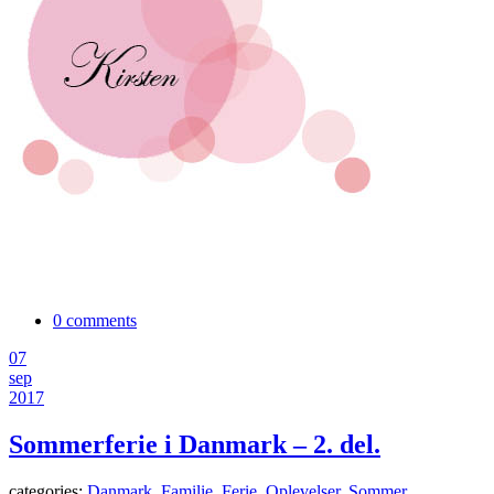
0 comments
07
sep
2017
Sommerferie i Danmark – 2. del.
categories:
Danmark
,
Familie
,
Ferie
,
Oplevelser
,
Sommer