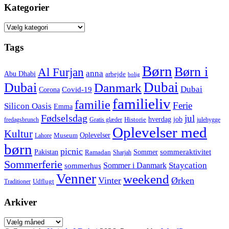
Kategorier
Kategorier
Tags
Børn
Børn i
Al Furjan
anna
Abu Dhabi
arbejde
bolig
Dubai
Dubai
Danmark
Dubai
Corona
Covid-19
familieliv
familie
Ferie
Silicon Oasis
Emma
Fødselsdag
jul
hverdag
job
Historie
fredagsbrunch
Gratis glæder
julehygge
Oplevelser med
Kultur
Oplevelser
Museum
Lahore
børn
picnic
sommeraktivitet
Pakistan
Sommer
Ramadan
Sharjah
Sommerferie
Staycation
Sommer i Danmark
sommerhus
Venner
weekend
Vinter
Ørken
Udflugt
Traditioner
Arkiver
Arkiver