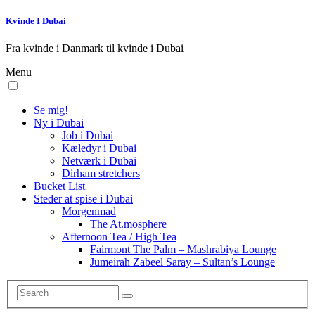
Kvinde I Dubai
Fra kvinde i Danmark til kvinde i Dubai
Menu
Se mig!
Ny i Dubai
Job i Dubai
Kæledyr i Dubai
Netværk i Dubai
Dirham stretchers
Bucket List
Steder at spise i Dubai
Morgenmad
The At.mosphere
Afternoon Tea / High Tea
Fairmont The Palm – Mashrabiya Lounge
Jumeirah Zabeel Saray – Sultan’s Lounge