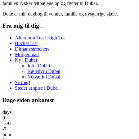
familien rykker teltpælene op og flytter til Dubai.
Dette er min dagbog til venner, familie og nysgerrige sjæle.
Fra mig til dig…
Afternoon Tea / High Tea
Bucket List
Dirham stretchers
Morgenmad
Ny i Dubai
Job i Dubai
Kæledyr i Dubai
Netværk i Dubai
Se mig!
Steder at spise i Dubai
Dage siden ankomst
days
0
-393
-7
hours