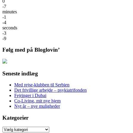
0
-7
minutes
-1
-4
seconds
-3
-9
Følg med på Bloglovin’
Seneste indlæg
Med rejse-klubben til Serbien
Det frivillige arbejde – psykiatrifonden
Fejringer i Dubai
Co-Living, mit nye hjem
Nyt år – nye muligheder
Kategorier
Kategorier