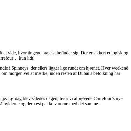
at vide, hvor tingene præcist befinder sig. Der er sikkert et logisk og
Carrefour… kun lidt!
andle i Spinneys, der ellers ligger lige rundt om hjørnet. Hver weekend
ligt om morgen vel at mærke, inden resten af Dubai’s befolkning har
lje. Lørdag blev således dagen, hvor vi afprøvede Carrefour’s nye
m på hylderne og dernæst pakke varerne med det samme.