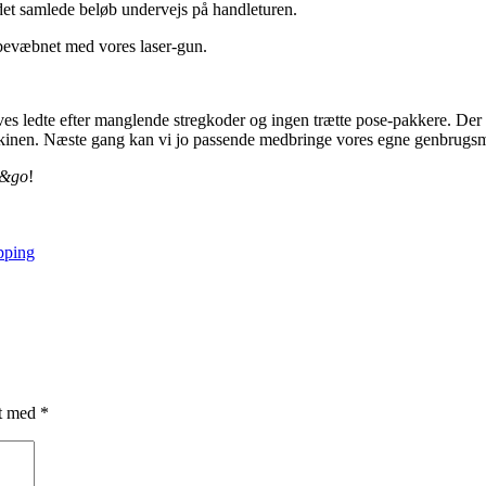
det samlede beløb undervejs på handleturen.
 bevæbnet med vores laser-gun.
s ledte efter manglende stregkoder og ingen trætte pose-pakkere. Der 
askinen. Næste gang kan vi jo passende medbringe vores egne genbrugsmu
n&go
!
pping
et med
*