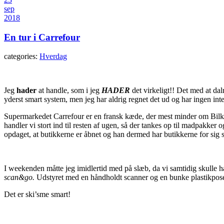
sep
2018
En tur i Carrefour
categories:
Hverdag
Jeg
hader
at handle, som i jeg
HADER
det virkeligt!! Det med at dal
yderst smart system, men jeg har aldrig regnet det ud og har ingen inter
Supermarkedet Carrefour er en fransk kæde, der mest minder om Bilka. V
handler vi stort ind til resten af ugen, så der tankes op til madpakker
opdaget, at butikkerne er åbnet og han dermed har butikkerne for sig s
I weekenden måtte jeg imidlertid med på slæb, da vi samtidig skulle 
scan&go.
Udstyret med en håndholdt scanner og en bunke plastikpose
Det er ski’sme smart!