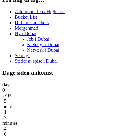
Afternoon Tea / High Tea
Bucket List
Dirham stretchers
Morgenmad
Ny i Dubai
Job i Dubai
Kæledyr i Dubai
Netværk i Dubai
Se mig!
Steder at spise i Dubai
Dage siden ankomst
days
0
-393
-5
hours
-1
-3
minutes
-4
-6