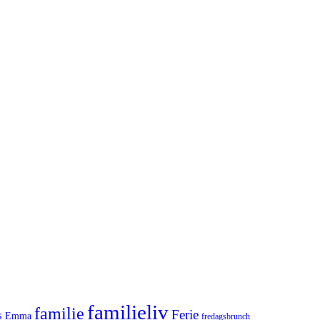
familieliv
familie
Ferie
s
Emma
fredagsbrunch