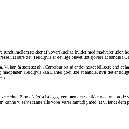
re rundt imellem rækker af uoverskuelige hylder med madvarer uden helt 
esse i at lære det. Heldigvis er det lige blevet lidt sjovere at handle i 
i kan få stort set alt i Carrefour og så er det noget billigere end at h
 og madplaner. Heldigvis kan Daniel godt lide at handle, hvis det er tid
elv.
have ordnet Emma’s fødselsdagsgaver, men det var ikke med min gode vi
r, kunne vi selv scanne alle vores varer samtidig med, at vi fandt de