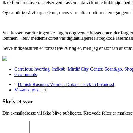
Ikke flere pris-overraskelser ved kassen – da vi kunne holde øje med 
Og samtidig så vi top-seje ud, mens vi rendte rundt imellem gangene
Ved kassen var der ingen kø, ingen opgivende kassedamer, der forgæve
lommen – selv medlemskortet var digitalt lageret i stregkode-laserm
Selve indkøbsturen er fortsat røv & nøgler, men jeg er stor fan af
sca
Carrefour
,
hverdag
,
Indkøb
,
Mirdif City Center
,
Scan&go
,
Sho
0 comments
«
Danish Business Women Dubai – back in business!
Mis-mis, mis…
»
Skriv et svar
Din e-mailadresse vil ikke blive publiceret.
Krævede felter er marker