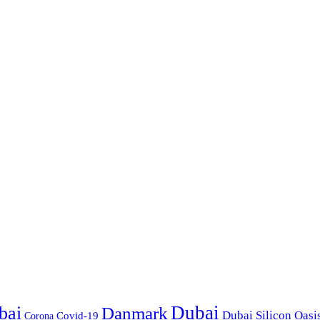
Dubai
bai
Danmark
Dubai Silicon Oasi
Corona
Covid-19