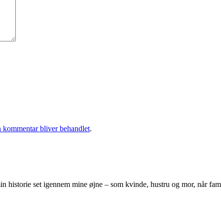
 kommentar bliver behandlet
.
 historie set igennem mine øjne – som kvinde, hustru og mor, når famili