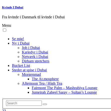
Kvinde I Dubai
Fra kvinde i Danmark til kvinde i Dubai
Menu
Se mig!
Ny i Dubai
Job i Dubai
Kæledyr i Dubai
Netværk i Dubai
Dirham stretchers
Bucket List
Steder at spise i Dubai
Morgenmad
The At.mosphere
Afternoon Tea / High Tea
Fairmont The Palm – Mashrabiya Lounge
Jumeirah Zabeel Saray – Sultan’s Lounge
23