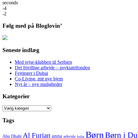
seconds
-4
-2
Følg med på Bloglovin’
Seneste indlæg
Med rejse-klubben til Serbien
Det frivillige arbejde – psykiatrifonden
Fejringer i Dubai
Co-Living, mit nye hjem
Nyt år – nye muligheder
Kategorier
Kategorier
Tags
Børn
Børn i Du
Al Furjan
anna
Abu Dhabi
arbejde
bolig