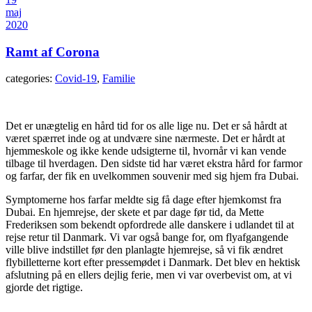
maj
2020
Ramt af Corona
categories:
Covid-19
,
Familie
Det er unægtelig en hård tid for os alle lige nu. Det er så hårdt at
været spærret inde og at undvære sine nærmeste. Det er hårdt at
hjemmeskole og ikke kende udsigterne til, hvornår vi kan vende
tilbage til hverdagen. Den sidste tid har været ekstra hård for farmor
og farfar, der fik en uvelkommen souvenir med sig hjem fra Dubai.
Symptomerne hos farfar meldte sig få dage efter hjemkomst fra
Dubai. En hjemrejse, der skete et par dage før tid, da Mette
Frederiksen som bekendt opfordrede alle danskere i udlandet til at
rejse retur til Danmark. Vi var også bange for, om flyafgangende
ville blive indstillet før den planlagte hjemrejse, så vi fik ændret
flybilletterne kort efter pressemødet i Danmark. Det blev en hektisk
afslutning på en ellers dejlig ferie, men vi var overbevist om, at vi
gjorde det rigtige.