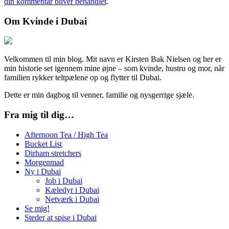
din kommentar bliver behandlet
.
Om Kvinde i Dubai
Velkommen til min blog. Mit navn er Kirsten Bak Nielsen og her er
min historie set igennem mine øjne – som kvinde, hustru og mor, når
familien rykker teltpælene op og flytter til Dubai.
Dette er min dagbog til venner, familie og nysgerrige sjæle.
Fra mig til dig…
Afternoon Tea / High Tea
Bucket List
Dirham stretchers
Morgenmad
Ny i Dubai
Job i Dubai
Kæledyr i Dubai
Netværk i Dubai
Se mig!
Steder at spise i Dubai