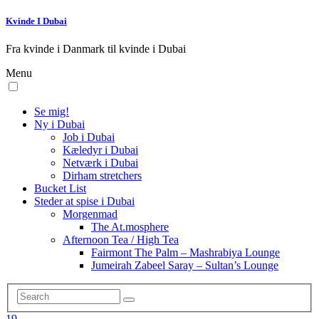
Kvinde I Dubai
Fra kvinde i Danmark til kvinde i Dubai
Menu
Se mig!
Ny i Dubai
Job i Dubai
Kæledyr i Dubai
Netværk i Dubai
Dirham stretchers
Bucket List
Steder at spise i Dubai
Morgenmad
The At.mosphere
Afternoon Tea / High Tea
Fairmont The Palm – Mashrabiya Lounge
Jumeirah Zabeel Saray – Sultan’s Lounge
19