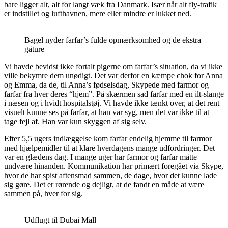
bare ligger alt, alt for langt væk fra Danmark. Især når alt fly-trafik
er indstillet og lufthavnen, mere eller mindre er lukket ned.
Bagel nyder farfar’s fulde opmærksomhed og de ekstra
gåture
Vi havde bevidst ikke fortalt pigerne om farfar’s situation, da vi ikke
ville bekymre dem unødigt. Det var derfor en kæmpe chok for Anna
og Emma, da de, til Anna’s fødselsdag, Skypede med farmor og
farfar fra hver deres “hjem”. På skærmen sad farfar med en ilt-slange
i næsen og i hvidt hospitalstøj. Vi havde ikke tænkt over, at det rent
visuelt kunne ses på farfar, at han var syg, men det var ikke til at
tage fejl af. Han var kun skyggen af sig selv.
Efter 5,5 ugers indlæggelse kom farfar endelig hjemme til farmor
med hjælpemidler til at klare hverdagens mange udfordringer. Det
var en glædens dag. I mange uger har farmor og farfar måtte
undvære hinanden. Kommunikation har primært foregået via Skype,
hvor de har spist aftensmad sammen, de dage, hvor det kunne lade
sig gøre. Det er rørende og dejligt, at de fandt en måde at være
sammen på, hver for sig.
Udflugt til Dubai Mall