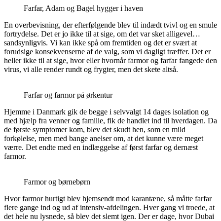
Farfar, Adam og Bagel hygger i haven
En overbevisning, der efterfølgende blev til indædt tvivl og en smule
fortrydelse. Det er jo ikke til at sige, om det var sket alligevel…
sandsynligvis. Vi kan ikke spå om fremtiden og det er svært at
forudsige konsekvenserne af de valg, som vi dagligt træffer. Det er
heller ikke til at sige, hvor eller hvornår farmor og farfar fangede den
virus, vi alle render rundt og frygter, men det skete altså.
Farfar og farmor på ørkentur
Hjemme i Danmark gik de begge i selvvalgt 14 dages isolation og
med hjælp fra venner og familie, fik de handlet ind til hverdagen. Da
de første symptomer kom, blev det skudt hen, som en mild
forkølelse, men med bange anelser om, at det kunne være meget
værre. Det endte med en indlæggelse af først farfar og dernæst
farmor.
Farmor og børnebørn
Hvor farmor hurtigt blev hjemsendt mod karantæne, så måtte farfar
flere gange ind og ud af intensiv-afdelingen. Hver gang vi troede, at
det hele nu lysnede, så blev det slemt igen. Der er dage, hvor Dubai