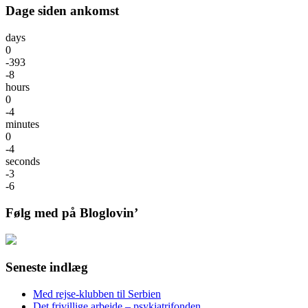
Dage siden ankomst
days
0
-393
-8
hours
0
-4
minutes
0
-4
seconds
-3
-6
Følg med på Bloglovin’
Seneste indlæg
Med rejse-klubben til Serbien
Det frivillige arbejde – psykiatrifonden