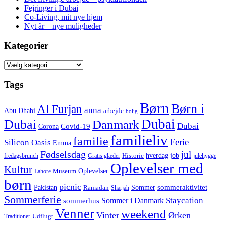
Fejringer i Dubai
Co-Living, mit nye hjem
Nyt år – nye muligheder
Kategorier
Kategorier
Tags
Børn
Børn i
Al Furjan
anna
Abu Dhabi
arbejde
bolig
Dubai
Dubai
Danmark
Dubai
Corona
Covid-19
familieliv
familie
Ferie
Silicon Oasis
Emma
Fødselsdag
jul
hverdag
job
Historie
fredagsbrunch
Gratis glæder
julehygge
Oplevelser med
Kultur
Oplevelser
Museum
Lahore
børn
picnic
sommeraktivitet
Pakistan
Sommer
Ramadan
Sharjah
Sommerferie
Staycation
Sommer i Danmark
sommerhus
Venner
weekend
Vinter
Ørken
Udflugt
Traditioner