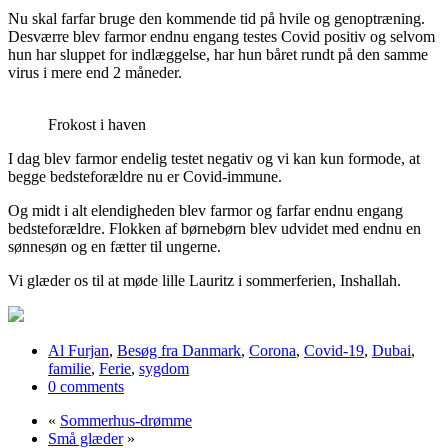
Nu skal farfar bruge den kommende tid på hvile og genoptræning.
Desværre blev farmor endnu engang testes Covid positiv og selvom
hun har sluppet for indlæggelse, har hun båret rundt på den samme
virus i mere end 2 måneder.
Frokost i haven
I dag blev farmor endelig testet negativ og vi kan kun formode, at
begge bedsteforældre nu er Covid-immune.
Og midt i alt elendigheden blev farmor og farfar endnu engang
bedsteforældre. Flokken af børnebørn blev udvidet med endnu en
sønnesøn og en fætter til ungerne.
Vi glæder os til at møde lille Lauritz i sommerferien, Inshallah.
Al Furjan
,
Besøg fra Danmark
,
Corona
,
Covid-19
,
Dubai
,
familie
,
Ferie
,
sygdom
0 comments
«
Sommerhus-drømme
Små glæder
»