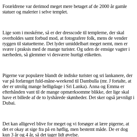
Forældrene var derimod meget mere betaget af de 2000 år gamle
statuer og malerier i selve templet.
Lige som i moskérne, så er der dresscode til templerne, der skal
overholdes samt forbud mod, at fotografere folk, mens de vender
ryggen til statuetterne. Det lyder umiddelbart meget nemt, men er
svære i praksis med de mange turister. Og uden de emsige vagter i
nærheden, så glemmer vi desværre hurtigt etiketten.
Pigerne var populære blandt de indiske turister og sri lankanere, der
var på forlænget fuld-måne-weekend til Dambulla (mr. J fortalte, at
der er utrolig mange helligdage i Sri Lanka). Anna og Emma er
efterhånden vant til de mange opmærksomme blikke, der lige skal
have et billede af de to lyshårede skønheder. Det sker også jævnligt i
Dubai.
Det kan alligevel blive for meget og vi forsøger at lære pigerne, at
det er okay at sige fra på en høflig, men bestemt måde. De er dog
kun 3 år og 4 år, så det tager lidt øvelse.