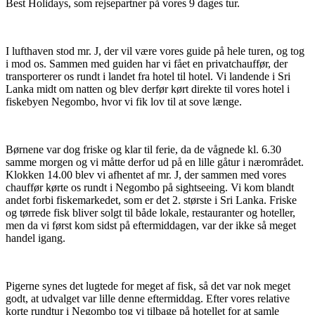
Best Holidays, som rejsepartner på vores 9 dages tur.
I lufthaven stod mr. J, der vil være vores guide på hele turen, og tog
i mod os. Sammen med guiden har vi fået en privatchauffør, der
transporterer os rundt i landet fra hotel til hotel. Vi landende i Sri
Lanka midt om natten og blev derfør kørt direkte til vores hotel i
fiskebyen Negombo, hvor vi fik lov til at sove længe.
Børnene var dog friske og klar til ferie, da de vågnede kl. 6.30
samme morgen og vi måtte derfor ud på en lille gåtur i nærområdet.
Klokken 14.00 blev vi afhentet af mr. J, der sammen med vores
chauffør kørte os rundt i Negombo på sightseeing. Vi kom blandt
andet forbi fiskemarkedet, som er det 2. største i Sri Lanka. Friske
og tørrede fisk bliver solgt til både lokale, restauranter og hoteller,
men da vi først kom sidst på eftermiddagen, var der ikke så meget
handel igang.
Pigerne synes det lugtede for meget af fisk, så det var nok meget
godt, at udvalget var lille denne eftermiddag. Efter vores relative
korte rundtur i Negombo tog vi tilbage på hotellet for at samle