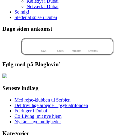
Kæledyr i Dubai
Netværk i Dubai
Se mig!
Steder at spise i Dubai
Dage siden ankomst
0
-393
0
-8
-4
-1
-7
-2
-6
days
hours
minutes
seconds
Følg med på Bloglovin’
Seneste indlæg
Med rejse-klubben til Serbien
Det frivillige arbejde – psykiatrifonden
Fejringer i Dubai
Co-Living, mit nye hjem
Nyt år – nye muligheder
Kategorier