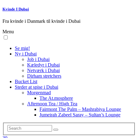
Kvinde I Dubai
Fra kvinde i Danmark til kvinde i Dubai
Menu
Se mig!
Ny i Dubai
Job i Dubai
Kæledyr i Dubai
Netværk i Dubai
Dirham stretchers
Bucket List
Steder at spise i Dubai
Morgenmad
The At.mosphere
Afternoon Tea / High Tea
Fairmont The Palm – Mashrabiya Lounge
Jumeirah Zabeel Saray – Sultan’s Lounge
30