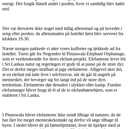
energi. Det forgik blandt andet i poolen, hvor vi samtidig blev kølet
ned.
Der var desværre ikke noget med tidlig aftensmad og på hovedet i
seng efter poolen, da aftensmaden på hotellet først blev serveret fra
klokken 19.30.
Næste morgen pakkede vi atter vores kufferter og tjekkede ud fra
hotellet. Turen gik fra Negombo til Pinnawala Elephant Orphanage,
som er verdenskendte for deres elefant-projekt. Elefanterne lever frit
i Sri Lankas natur og regeringen er gode til at passe på de store dyr.
Det er derfor meget strafbart at jage elefanterne. Alligevel sker det,
at en elefant må lade livet i selvforsvar, når de går til angreb på
mennesket, der bevæger sig for langt ind på de store dyrs
territorium. Elefanterne dør desuden i ulykker eller kamp. Fundne
elefantunger bliver bragt til ét af de to elefantbørnehjem, som er
etableret i Sri Lanka.
I Pinnawala bliver elefanterne ikke sendt tilbage til naturen, da de
har fået for meget menneskekontakt og derfor vil søge tilbage til
byen. I stedet bliver de på børnehjemmet, hvor de hjælper med at