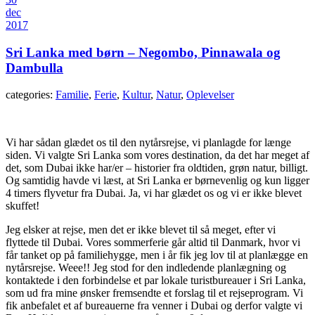
dec
2017
Sri Lanka med børn – Negombo, Pinnawala og
Dambulla
categories:
Familie
,
Ferie
,
Kultur
,
Natur
,
Oplevelser
Vi har sådan glædet os til den nytårsrejse, vi planlagde for længe
siden. Vi valgte Sri Lanka som vores destination, da det har meget af
det, som Dubai ikke har/er – historier fra oldtiden, grøn natur, billigt.
Og samtidig havde vi læst, at Sri Lanka er børnevenlig og kun ligger
4 timers flyvetur fra Dubai. Ja, vi har glædet os og vi er ikke blevet
skuffet!
Jeg elsker at rejse, men det er ikke blevet til så meget, efter vi
flyttede til Dubai. Vores sommerferie går altid til Danmark, hvor vi
får tanket op på familiehygge, men i år fik jeg lov til at planlægge en
nytårsrejse. Weee!! Jeg stod for den indledende planlægning og
kontaktede i den forbindelse et par lokale turistbureauer i Sri Lanka,
som ud fra mine ønsker fremsendte et forslag til et rejseprogram. Vi
fik anbefalet et af bureauerne fra venner i Dubai og derfor valgte vi