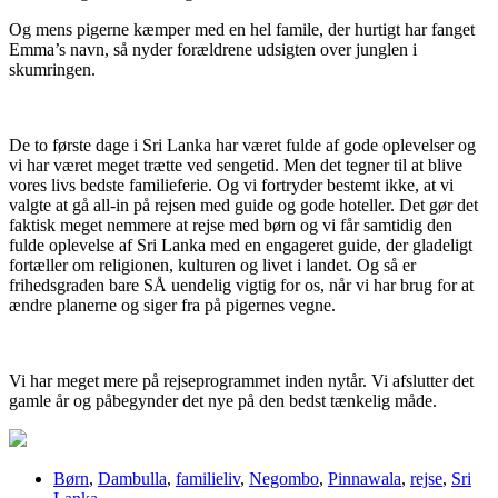
Og mens pigerne kæmper med en hel famile, der hurtigt har fanget
Emma’s navn, så nyder forældrene udsigten over junglen i
skumringen.
De to første dage i Sri Lanka har været fulde af gode oplevelser og
vi har været meget trætte ved sengetid. Men det tegner til at blive
vores livs bedste familieferie. Og vi fortryder bestemt ikke, at vi
valgte at gå all-in på rejsen med guide og gode hoteller. Det gør det
faktisk meget nemmere at rejse med børn og vi får samtidig den
fulde oplevelse af Sri Lanka med en engageret guide, der gladeligt
fortæller om religionen, kulturen og livet i landet. Og så er
frihedsgraden bare SÅ uendelig vigtig for os, når vi har brug for at
ændre planerne og siger fra på pigernes vegne.
Vi har meget mere på rejseprogrammet inden nytår. Vi afslutter det
gamle år og påbegynder det nye på den bedst tænkelig måde.
Børn
,
Dambulla
,
familieliv
,
Negombo
,
Pinnawala
,
rejse
,
Sri