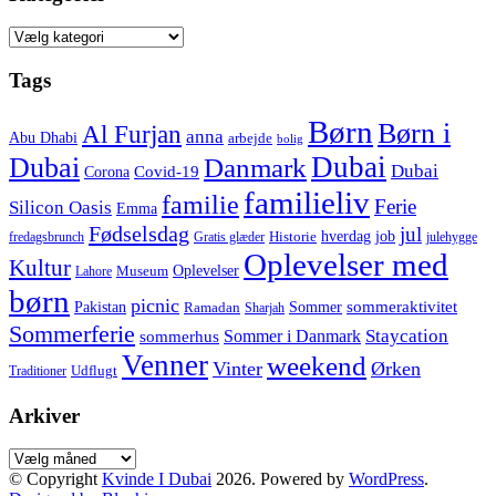
Kategorier
Tags
Børn
Børn i
Al Furjan
anna
Abu Dhabi
arbejde
bolig
Dubai
Dubai
Danmark
Dubai
Corona
Covid-19
familieliv
familie
Ferie
Silicon Oasis
Emma
Fødselsdag
jul
hverdag
job
Historie
fredagsbrunch
Gratis glæder
julehygge
Oplevelser med
Kultur
Oplevelser
Museum
Lahore
børn
picnic
sommeraktivitet
Pakistan
Sommer
Ramadan
Sharjah
Sommerferie
Staycation
Sommer i Danmark
sommerhus
Venner
weekend
Vinter
Ørken
Udflugt
Traditioner
Arkiver
Arkiver
© Copyright
Kvinde I Dubai
2026. Powered by
WordPress
.