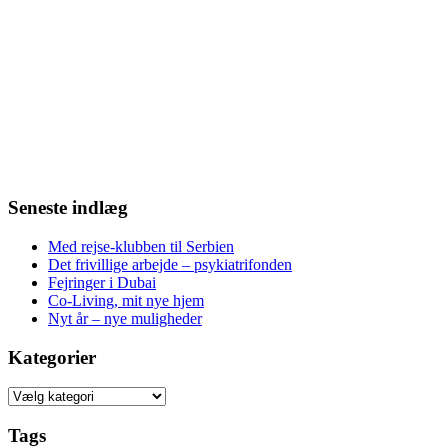
Seneste indlæg
Med rejse-klubben til Serbien
Det frivillige arbejde – psykiatrifonden
Fejringer i Dubai
Co-Living, mit nye hjem
Nyt år – nye muligheder
Kategorier
Kategorier
Tags