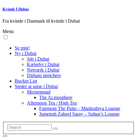
Kvinde I Dubai
Fra kvinde i Danmark til kvinde i Dubai
Menu
Se mig!
Ny i Dubai
Job i Dubai
Kæledyr i Dubai
Netværk i Dubai
Dirham stretchers
Bucket List
Steder at spise i Dubai
Morgenmad
The At.mosphere
Afternoon Tea / High Tea
Fairmont The Palm – Mashrabiya Lounge
Jumeirah Zabeel Saray – Sultan’s Lounge
15