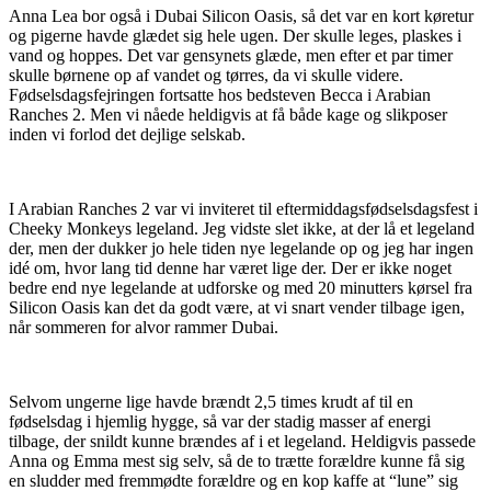
Anna Lea bor også i Dubai Silicon Oasis, så det var en kort køretur
og pigerne havde glædet sig hele ugen. Der skulle leges, plaskes i
vand og hoppes. Det var gensynets glæde, men efter et par timer
skulle børnene op af vandet og tørres, da vi skulle videre.
Fødselsdagsfejringen fortsatte hos bedsteven Becca i Arabian
Ranches 2. Men vi nåede heldigvis at få både kage og slikposer
inden vi forlod det dejlige selskab.
I Arabian Ranches 2 var vi inviteret til eftermiddagsfødselsdagsfest i
Cheeky Monkeys legeland. Jeg vidste slet ikke, at der lå et legeland
der, men der dukker jo hele tiden nye legelande op og jeg har ingen
idé om, hvor lang tid denne har været lige der. Der er ikke noget
bedre end nye legelande at udforske og med 20 minutters kørsel fra
Silicon Oasis kan det da godt være, at vi snart vender tilbage igen,
når sommeren for alvor rammer Dubai.
Selvom ungerne lige havde brændt 2,5 times krudt af til en
fødselsdag i hjemlig hygge, så var der stadig masser af energi
tilbage, der snildt kunne brændes af i et legeland. Heldigvis passede
Anna og Emma mest sig selv, så de to trætte forældre kunne få sig
en sludder med fremmødte forældre og en kop kaffe at “lune” sig