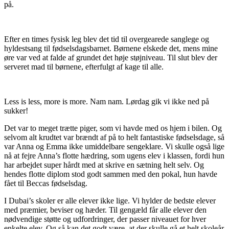
på.
Efter en times fysisk leg blev det tid til overgearede sanglege og
hyldestsang til fødselsdagsbarnet. Børnene elskede det, mens mine
øre var ved at falde af grundet det høje støjniveau. Til slut blev der
serveret mad til børnene, efterfulgt af kage til alle.
Less is less, more is more. Nam nam. Lørdag gik vi ikke ned på
sukker!
Det var to meget trætte piger, som vi havde med os hjem i bilen. Og
selvom alt krudtet var brændt af på to helt fantastiske fødselsdage, så
var Anna og Emma ikke umiddelbare sengeklare. Vi skulle også lige
nå at fejre Anna’s flotte hædring, som ugens elev i klassen, fordi hun
har arbejdet super hårdt med at skrive en sætning helt selv. Og
hendes flotte diplom stod godt sammen med den pokal, hun havde
fået til Beccas fødselsdag.
I Dubai’s skoler er alle elever ikke lige. Vi hylder de bedste elever
med præmier, beviser og hæder. Til gengæld får alle elever den
nødvendige støtte og udfordringer, der passer niveauet for hver
enkelte elev. Og så kan det godt være, at der skulle gå et helt skoleår