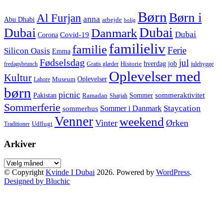
Børn
Børn i
Al Furjan
anna
Abu Dhabi
arbejde
bolig
Dubai
Dubai
Danmark
Dubai
Corona
Covid-19
familieliv
familie
Ferie
Silicon Oasis
Emma
Fødselsdag
jul
hverdag
job
Historie
fredagsbrunch
Gratis glæder
julehygge
Oplevelser med
Kultur
Oplevelser
Museum
Lahore
børn
picnic
sommeraktivitet
Pakistan
Sommer
Ramadan
Sharjah
Sommerferie
Staycation
Sommer i Danmark
sommerhus
Venner
weekend
Vinter
Ørken
Udflugt
Traditioner
Arkiver
Arkiver
© Copyright
Kvinde I Dubai
2026. Powered by
WordPress
.
Designed by Bluchic