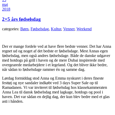
maj
2018
2×5 års fødselsdag
categories:
Børn
,
Fødselsdag
,
Kultur
,
Venner
,
Weekend
Der er mange fordele ved at have flere bedste venner. Det har Anna
regnet ud og noget af det bedste er fødselsdage. Mest Annas egen
fødselsdag, men også andres fødselsdage. Både de danske udgaver
med hotdogs på grill i haven og de mere Dubai inspirerede med
overgearede medarbejdere i et legeland. Og det bliver ikke bedre,
når sådan to fødselsdage rammer én og samme dag.
Lørdag formiddag stod Anna og Emma nyskuret i deres fineste
festtøj og nye sandaler indkøbt ved 3 days Super Sale op til
Ramadanen. Vi var inviteret til fødselsdag hos klassekammeraten
Anna Lea til dansk fødselsdag med lagkage, hotdogs og pool i
haven. Det var sådan en dejlig dag, der kun blev bedre med et glas
asti i hånden.