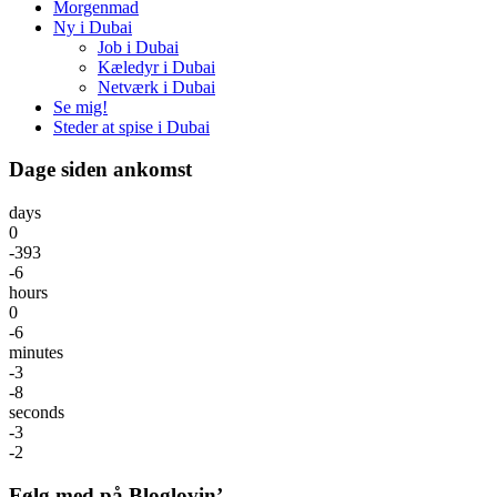
Morgenmad
Ny i Dubai
Job i Dubai
Kæledyr i Dubai
Netværk i Dubai
Se mig!
Steder at spise i Dubai
Dage siden ankomst
days
0
-393
-6
hours
0
-6
minutes
-3
-8
seconds
-3
-2
Følg med på Bloglovin’