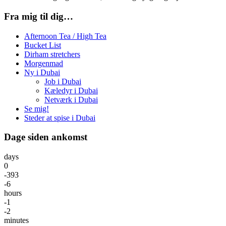
Fra mig til dig…
Afternoon Tea / High Tea
Bucket List
Dirham stretchers
Morgenmad
Ny i Dubai
Job i Dubai
Kæledyr i Dubai
Netværk i Dubai
Se mig!
Steder at spise i Dubai
Dage siden ankomst
days
0
-393
-6
hours
-1
-2
minutes