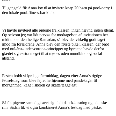
Til gengæld fik Anna lov til at invitere knap 20 børn på pool-party i
den lokale pool-fitness-bar klub.
Vi havde inviteret alle pigerne fra klassen, ingen nævnt, ingen glemt.
Og selvom jeg var lidt nervøs for modtagelsen af invitationen her
midt under den hellige Ramadan, så blev det virkelig godt taget
imod fra forældrene. Anna blev den første pige i klassen, der brød
med nul-fest-under-corona-princippet og børnene havde derfor
glædet sig ekstra meget til at mødes uden mundbind og social
afstand.
Festen holdt vi lørdag eftermiddag, dagen efter Anna’s rigtige
fødselsdag, som blev fejret herhjemme med pandekager til
morgenmad, kage i skolen og skatte/æggejagt.
Så fik pigerne samtidigt øvet sig i lidt dansk-læsning og i danske
rim. Sådan fik vi også kombineret Anna’s festdag med påske.