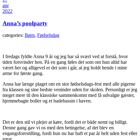
apr
2022
Anna’s poolparty
categories:
Børn
,
Fødselsdag
I fredags fyldte Anna 9 år og jeg har så svært ved at forstå, hvor
tiden forsvinder hen. På en gang føles det som om hun altid har
været her og alligevel er det som i går, at jeg holdt hende i mine
arme for første gang.
Anna har længe plaget om en stor fødselsdags-fest med alle pigerne
fra klassen og sine bedste veninder uden for skolen. Personligt er jeg
meget mere til den klassiske sammenkomst med få udvalgte gæster,
hjemmebagte boller og et badebassin i haven.
Det er den stil vi plejer at køre, fordi det er både nemt og billigt.
Denne gang gav vi os med den betingelse, af det blev en
engangsforestilling, fordi hun nu har haft et par år helt uden fest eller
gæst.