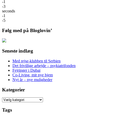
-1
-3
seconds
-1
-5
Følg med på Bloglovin’
Seneste indlæg
Med rejse-klubben til Serbien
Det frivillige arbejde – psykiatrifonden
Fejringer i Dubai
Co-Living, mit nye hjem
Nyt år – nye muligheder
Kategorier
Kategorier
Tags