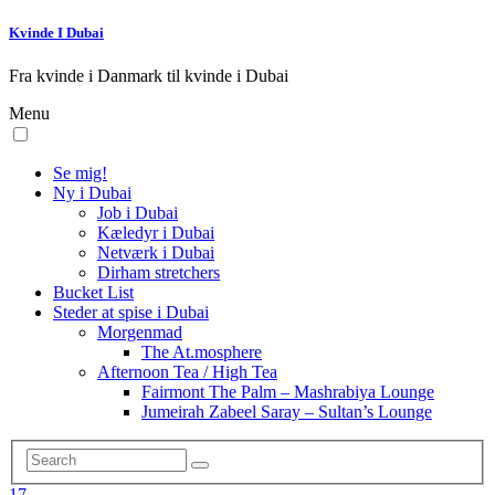
Kvinde I Dubai
Fra kvinde i Danmark til kvinde i Dubai
Menu
Se mig!
Ny i Dubai
Job i Dubai
Kæledyr i Dubai
Netværk i Dubai
Dirham stretchers
Bucket List
Steder at spise i Dubai
Morgenmad
The At.mosphere
Afternoon Tea / High Tea
Fairmont The Palm – Mashrabiya Lounge
Jumeirah Zabeel Saray – Sultan’s Lounge
17