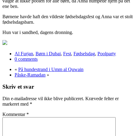
valgte at lukke poolen for alle børn, da Anna humpede hjem på det
ene ben.
Børnene havde haft den vildeste fødselsdagsfest og Anna var et stolt
fødselsdagsbarn.
Hun var i sandhed, dagens dronning.
Al Furjan
,
Børn i Dubai
,
Fest
,
Fødselsdag
,
Poolparty
0 comments
«
På hundestrand i Umm al Quwain
Påske-Ramadan
»
Skriv et svar
Din e-mailadresse vil ikke blive publiceret.
Krævede felter er
markeret med
*
Kommentar
*