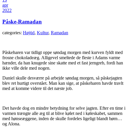
apr
2022
Påske-Ramadan
categories:
Højtid
,
Kultur
,
Ramadan
Påskeharen var tidligt oppe søndag morgen med kurven fyldt med
frosne chokoladeæg. Alligevel smeltede de fleste i Adams varme
hænder, da han knugede sine skatte med et fast jerngreb, fordi han
ikke ville dele med nogen.
Daniel skulle desværre på arbejde søndag morgen, så påskejagten
blev ret hurtigt overstået. Man kan sige, at påskeharen havde travlt
med at komme videre til det næste job.
Det havde dog en mindre betydning for selve jagten. Efter en time i
varmen trængte alle æg til at blive kølet ned i køleskabet, sammen
med hønseæggene, inden de skulle fordeles ligeligt blandt børn…
og Alona.