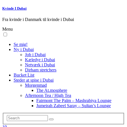
Kvinde I Dubai
Fra kvinde i Danmark til kvinde i Dubai
Menu
Se mig!
Ny i Dubai
Job i Dubai
Kæledyr i Dubai
Netværk i Dubai
Dirham stretchers
Bucket List
Steder at spise i Dubai
Morgenmad
The At.mosphere
Afternoon Tea / High Tea
Fairmont The Palm – Mashrabiya Lounge
Jumeirah Zabeel Saray – Sultan’s Lounge
19