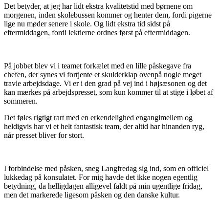
Det betyder, at jeg har lidt ekstra kvalitetstid med børnene om
morgenen, inden skolebussen kommer og henter dem, fordi pigerne
lige nu møder senere i skole. Og lidt ekstra tid sidst på
eftermiddagen, fordi lektierne ordnes først på eftermiddagen.
På jobbet blev vi i teamet forkælet med en lille påskegave fra
chefen, der synes vi fortjente et skulderklap ovenpå nogle meget
travle arbejdsdage. Vi er i den grad på vej ind i højsæsonen og det
kan mærkes på arbejdspresset, som kun kommer til at stige i løbet af
sommeren.
Det føles rigtigt rart med en erkendelighed engangimellem og
heldigvis har vi et helt fantastisk team, der altid har hinanden ryg,
når presset bliver for stort.
I forbindelse med påsken, sneg Langfredag sig ind, som en officiel
lukkedag på konsulatet. For mig havde det ikke nogen egentlig
betydning, da helligdagen alligevel faldt på min ugentlige fridag,
men det markerede ligesom påsken og den danske kultur.