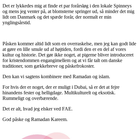
Det er lykkedes mig at finde et par forårsløg i den lokale Spinneys
og mens jeg venter på, at blomsterne springer ud, så minder det mig
lidt om Danmark og det spæde forår, der normalt er min
ynglingsårstid.
Påsken kommer altid lidt som en overraskelse, men jeg kan godt lide
at gøre en lille smule ud af højtiden, fordi den er en del af vores
kultur og historie. Det gør ikke noget, at pigerne bliver introduceret
for kristendommen engangimellem og at vi får talt om danske
traditioner, som gækkebreve og påskefrokoster.
Den kan vi sagtens kombinere med Ramadan og islam.
For hvis der er noget, der er muligt i Dubai, så er det at fejre
hinandens fester og helligdage. Multikulturelt og eksotisk.
Rummeligt og overbærende.
Det er alt, hvad jeg elsker ved FAE.
God påske og Ramadan Kareem.