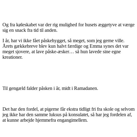
Og fra køleskabet var der rig mulighed for husets æggetyve at værge
sig en snack fra tid til anden.
I år, har vi ikke fået påskehygget, så meget, som jeg gerne ville.
Årets gækkebreve blev kun halvt færdige og Emma synes det var
meget sjovere, at lave påske-æsker… så hun lavede sine egne
kreationer.
Til gengæld falder påsken i år, midt i Ramadanen.
Det har den fordel, at pigerne får ekstra tidligt fri fra skole og selvom
jeg ikke har den samme luksus på konsulatet, så har jeg fordelen af,
at kunne arbejde hjemmefra engangimellem.