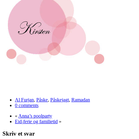
Al Furjan
,
Påske
,
Påskejagt
,
Ramadan
0 comments
«
Anna’s poolparty
Eid-ferie og familietid
»
Skriv et svar