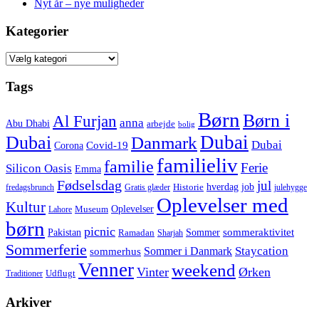
Nyt år – nye muligheder
Kategorier
Kategorier
Tags
Børn
Børn i
Al Furjan
anna
Abu Dhabi
arbejde
bolig
Dubai
Dubai
Danmark
Dubai
Corona
Covid-19
familieliv
familie
Ferie
Silicon Oasis
Emma
Fødselsdag
jul
hverdag
job
Historie
fredagsbrunch
Gratis glæder
julehygge
Oplevelser med
Kultur
Oplevelser
Museum
Lahore
børn
picnic
sommeraktivitet
Pakistan
Sommer
Ramadan
Sharjah
Sommerferie
Staycation
Sommer i Danmark
sommerhus
Venner
weekend
Vinter
Ørken
Udflugt
Traditioner
Arkiver