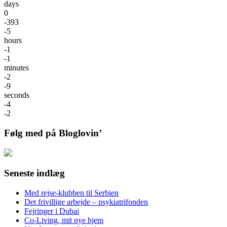
days
0
-393
-5
hours
-1
-1
minutes
-2
-9
seconds
-4
-2
Følg med på Bloglovin’
Seneste indlæg
Med rejse-klubben til Serbien
Det frivillige arbejde – psykiatrifonden
Fejringer i Dubai
Co-Living, mit nye hjem