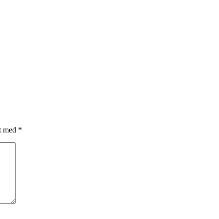
et med
*