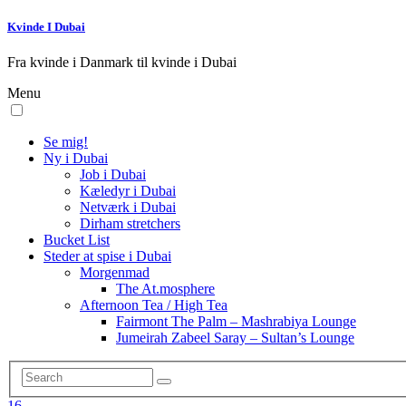
Kvinde I Dubai
Fra kvinde i Danmark til kvinde i Dubai
Menu
Se mig!
Ny i Dubai
Job i Dubai
Kæledyr i Dubai
Netværk i Dubai
Dirham stretchers
Bucket List
Steder at spise i Dubai
Morgenmad
The At.mosphere
Afternoon Tea / High Tea
Fairmont The Palm – Mashrabiya Lounge
Jumeirah Zabeel Saray – Sultan’s Lounge
16