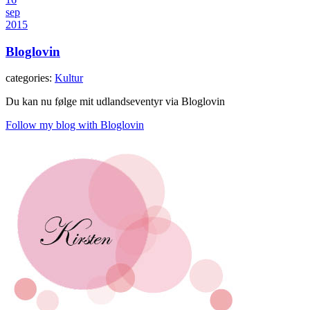
sep
2015
Bloglovin
categories:
Kultur
Du kan nu følge mit udlandseventyr via Bloglovin
Follow my blog with Bloglovin