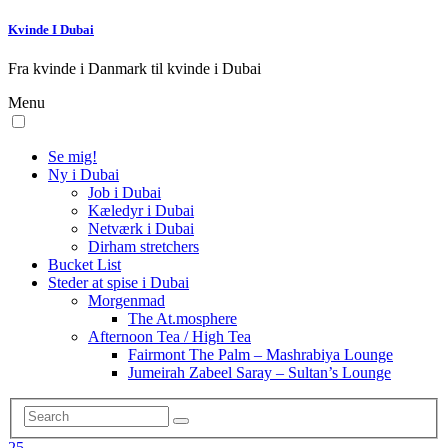
Kvinde I Dubai
Fra kvinde i Danmark til kvinde i Dubai
Menu
Se mig!
Ny i Dubai
Job i Dubai
Kæledyr i Dubai
Netværk i Dubai
Dirham stretchers
Bucket List
Steder at spise i Dubai
Morgenmad
The At.mosphere
Afternoon Tea / High Tea
Fairmont The Palm – Mashrabiya Lounge
Jumeirah Zabeel Saray – Sultan’s Lounge
25