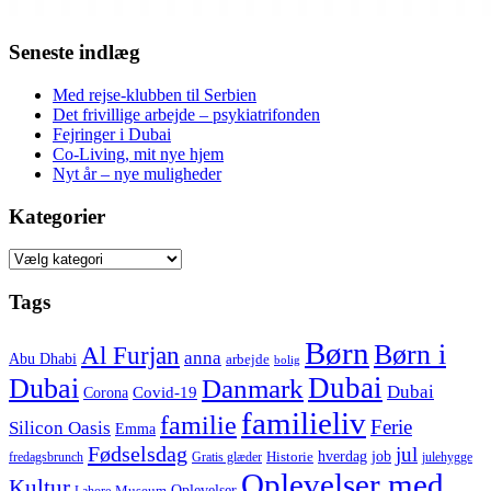
Seneste indlæg
Med rejse-klubben til Serbien
Det frivillige arbejde – psykiatrifonden
Fejringer i Dubai
Co-Living, mit nye hjem
Nyt år – nye muligheder
Kategorier
Kategorier
Tags
Børn
Børn i
Al Furjan
anna
Abu Dhabi
arbejde
bolig
Dubai
Dubai
Danmark
Dubai
Corona
Covid-19
familieliv
familie
Ferie
Silicon Oasis
Emma
Fødselsdag
jul
hverdag
job
Historie
fredagsbrunch
Gratis glæder
julehygge
Oplevelser med
Kultur
Oplevelser
Museum