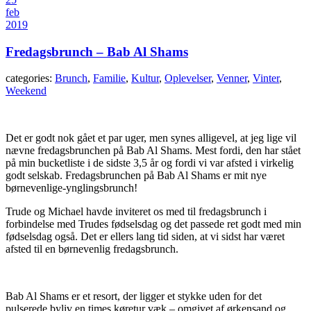
feb
2019
Fredagsbrunch – Bab Al Shams
categories:
Brunch
,
Familie
,
Kultur
,
Oplevelser
,
Venner
,
Vinter
,
Weekend
Det er godt nok gået et par uger, men synes alligevel, at jeg lige vil
nævne fredagsbrunchen på Bab Al Shams. Mest fordi, den har stået
på min bucketliste i de sidste 3,5 år og fordi vi var afsted i virkelig
godt selskab. Fredagsbrunchen på Bab Al Shams er mit nye
børnevenlige-ynglingsbrunch!
Trude og Michael havde inviteret os med til fredagsbrunch i
forbindelse med Trudes fødselsdag og det passede ret godt med min
fødselsdag også. Det er ellers lang tid siden, at vi sidst har været
afsted til en børnevenlig fredagsbrunch.
Bab Al Shams er et resort, der ligger et stykke uden for det
pulserede byliv en times køretur væk – omgivet af ørkensand og