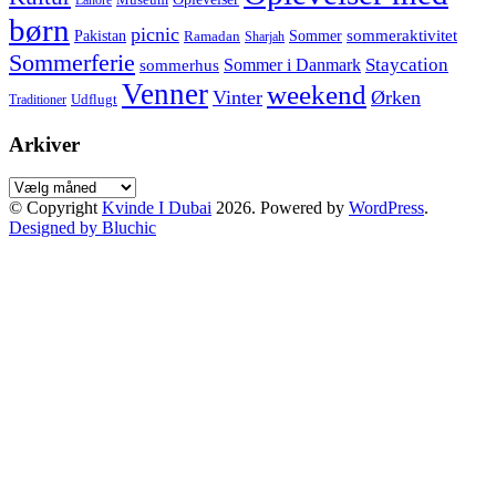
Lahore
børn
picnic
sommeraktivitet
Pakistan
Sommer
Ramadan
Sharjah
Sommerferie
Staycation
Sommer i Danmark
sommerhus
Venner
weekend
Vinter
Ørken
Udflugt
Traditioner
Arkiver
Arkiver
© Copyright
Kvinde I Dubai
2026. Powered by
WordPress
.
Designed by Bluchic