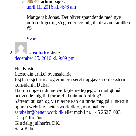
admin
siger:
april 11, 2016 kl. 4:46 am
Mange tak Jonas. Det bliver spændende med nye
udfordringer og så glæder jeg mig til at savne familien
😉
Svar
sara bahr
siger:
december 25, 2016 kl. 9:09 pm
Hej Kirsten
Læste din artikel ovenstående.
Jeg har eget firma og er interesseret i opgaver som ekstern
konsulent i Dubai.
Har du nogen i dit netværk (dernede) jeg om muligt må
henvende mig til i forhold til min udfordring?
Såfremt du kan og vil hjælpe kan du finde mig på LinkedIn
og min webside, better-work.dk og min mail er
sarabahr@better-work.dk
eller mobil nr. +45 26271003
Tak på forhånd.
Glædelig jul herfra DK.
Sara Bahr