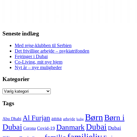
Seneste indlæg
Med rejse-klubben til Serbien
Det frivillige arbejde – psykiatrifonden
Fejringer i Dubai
Co-Living, mit nye hjem
Nyt år – nye muligheder
Kategorier
Kategorier
Tags
Børn
Børn i
Al Furjan
anna
Abu Dhabi
arbejde
bolig
Dubai
Dubai
Danmark
Dubai
Corona
Covid-19
familieliv