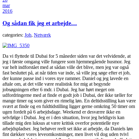
mar
2016
Og sådan fik jeg et arbejde…
categories:
Job
,
Netværk
Da vi flyttede til Dubai for 5 måneder siden var det velvidende, at
jeg i første omgang ville fungere som hjemmegående husmor. Jeg
var helt indforstået med at sådan ville det blive, men jeg var også
fast besluttet på, at når tiden var inde, så ville jeg søge efter et job,
der kunne passe ind i vores nye rammer. Daniel og jeg lavede en
aftale om, at det ville være realistisk for mig at begynde
jobsøgningen efter 6 mdr. i Dubai. Jeg har hørt meget om
udfordringerne med at finde et godt job i Dubai, der ikke tæller for
mange timer og som giver en rimelig løn. En deltidsstilling kan være
svært at finde og en fuldtidstilling ligger gerne omkring 50 timer om
ugen fordelt på 6 arbejdsdage. Weekend er desværre ikke en
selvfølge i Dubai. Jeg er i den situation, hvor jeg heldigvis kan
tillade mig den luksus at være kritisk overfor potentielle nye
arbejdspladser. Jeg behøver reelt set ikke at arbejde, da Daniels løn
fint dækker vores leveomkostninger, men livet vil dog uden tvivl