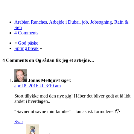
Arabian Ranches
,
Arbejde i Dubai
,
job
,
Jobsøgning
,
Rafn &
Søn
4 Comments
«
God påske
Spring break
»
4 Comments on Og sådan fik jeg et arbejde…
Jonas Mellquist
siger:
april 8, 2016 kl. 3:19 am
Stort tillykke med den nye gig! Håber det bliver godt at få lidt
andet i hverdagen..
“Savner at savne min familie” – fantastisk formuleret 🙂
Svar