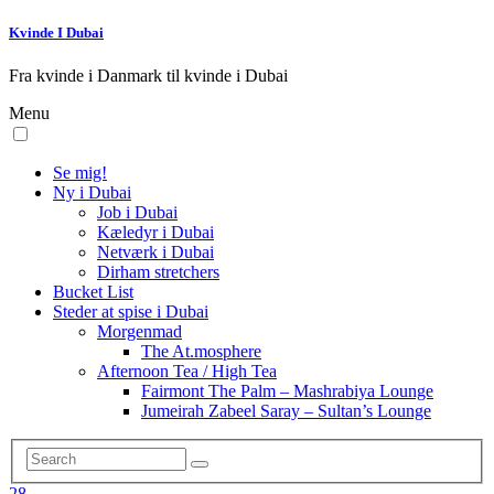
Kvinde I Dubai
Fra kvinde i Danmark til kvinde i Dubai
Menu
Se mig!
Ny i Dubai
Job i Dubai
Kæledyr i Dubai
Netværk i Dubai
Dirham stretchers
Bucket List
Steder at spise i Dubai
Morgenmad
The At.mosphere
Afternoon Tea / High Tea
Fairmont The Palm – Mashrabiya Lounge
Jumeirah Zabeel Saray – Sultan’s Lounge
28