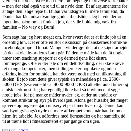
være en hel del sjovere med flere lommepenge til diverse kaffe latter
– men der skal også være tid til at nyde dem. Et af argumenterne for
at tage den lange rejse til Dubai var udsigten til mere familietid, da
Daniel har fået udsædvanlige gode arbejdstider. Jeg havde derfor
ingen intension om at finde et job, der ville holde mig væk fra
familien – No way og Bum!
Som sagt har jeg hørt meget om, hvor svært det er at finde job til en
ordentlig løn. Det er ofte en stor diskussion på danskernes fortrukne
facebookgruppe i Dubai. Mange kvinder gør det, at de søger arbejde
på den skole, hvor deres børn går. På denne måde kan de få nogle
timer som teaching support’er og dermed tjene lidt ekstra
lommepenge. Ofte er der tale om en deltidsstilling, der ikke kræve
ret mange kompetencer, men stillingerne er populære og uden
erfaring inden for området, kan det være godt med en tilknytning til
skolen. Et job som dette giver typisk en månedsløn på ca. 2500-
5000 DHS (svarende til ca. 4000-9000 DKR) alt efter antal timer og
etnisk herkomst. Jeg har egentligt ikke haft så travlt med at søge
nogle jobs, for på mange måder nyder jeg, at der nu endelig er
kommet struktur og styr på hverdagen. Alona gør husarbejdet meget
sjovere og ungerne går i nursery et par timer hver dag. Daniel kan
sandsynligvis også nyde en mere afdæmpet kone, når han kommer
hjem fra arbejde. Jeg udfordres med fjernstudiet og har samtidig tid
til at træne lidt i fitnesscenteret et par gange om ugen.