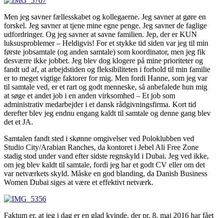
Men jeg savner fællesskabet og kollegaerne. Jeg savner at gøre en
forskel. Jeg savner at tjene mine egne penge. Jeg savner de faglige
udfordringer. Og jeg savner at savne familien. Jep, der er KUN
luksusproblemer – Heldigvis! For et stykke tid siden var jeg til min
første jobsamtale (og anden samtale) som koordinator, men jeg fik
desværre ikke jobbet. Jeg blev dog klogere på mine prioriteter og
fandt ud af, at arbejdstiden og fleksibiliteten i forhold til min familie
er to meget vigtige faktorer for mig. Men fordi Hanne, som jeg var
til samtale ved, er et rart og godt menneske, så anbefalede hun mig
at søge et andet job i en anden virksomhed – Et job som
administrativ medarbejder i et dansk rådgivningsfirma. Kort tid
derefter blev jeg endnu engang kaldt til samtale og denne gang blev
det et JA.
Samtalen fandt sted i skønne omgivelser ved Poloklubben ved
Studio City/Arabian Ranches, da kontoret i Jebel Ali Free Zone
stadig stod under vand efter sidste regnskyld i Dubai. Jeg ved ikke,
om jeg blev kaldt til samtale, fordi jeg har et godt CV eller om det
var netværkets skyld. Måske en god blanding, da Danish Business
Women Dubai siges at være et effektivt netværk.
Faktum er, at jeg i dag er en glad kvinde, der pr. 8. maj 2016 har fået