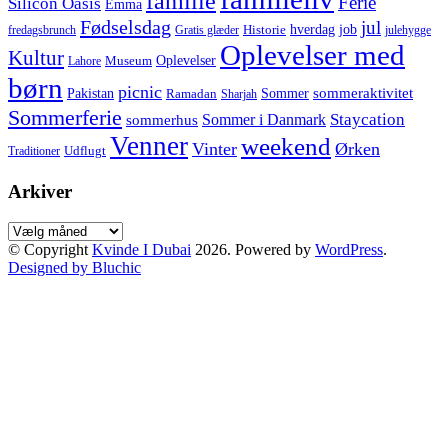
familie
Ferie
Silicon Oasis
Emma
Fødselsdag
jul
hverdag
job
Historie
fredagsbrunch
Gratis glæder
julehygge
Oplevelser med
Kultur
Oplevelser
Museum
Lahore
børn
picnic
sommeraktivitet
Pakistan
Sommer
Ramadan
Sharjah
Sommerferie
Staycation
Sommer i Danmark
sommerhus
Venner
weekend
Vinter
Ørken
Udflugt
Traditioner
Arkiver
Arkiver
© Copyright
Kvinde I Dubai
2026. Powered by
WordPress
.
Designed by Bluchic