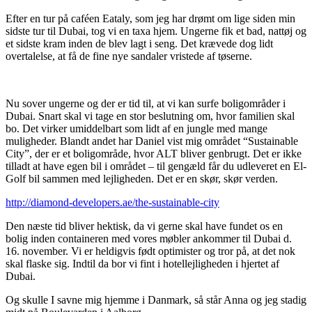
Efter en tur på caféen Eataly, som jeg har drømt om lige siden min
sidste tur til Dubai, tog vi en taxa hjem. Ungerne fik et bad, nattøj og
et sidste kram inden de blev lagt i seng. Det krævede dog lidt
overtalelse, at få de fine nye sandaler vristede af tøserne.
Nu sover ungerne og der er tid til, at vi kan surfe boligområder i
Dubai. Snart skal vi tage en stor beslutning om, hvor familien skal
bo. Det virker umiddelbart som lidt af en jungle med mange
muligheder. Blandt andet har Daniel vist mig området “Sustainable
City”, der er et boligområde, hvor ALT bliver genbrugt. Det er ikke
tilladt at have egen bil i området – til gengæld får du udleveret en El-
Golf bil sammen med lejligheden. Det er en skør, skør verden.
http://diamond-developers.ae/the-sustainable-city
Den næste tid bliver hektisk, da vi gerne skal have fundet os en
bolig inden containeren med vores møbler ankommer til Dubai d.
16. november. Vi er heldigvis født optimister og tror på, at det nok
skal flaske sig. Indtil da bor vi fint i hotellejligheden i hjertet af
Dubai.
Og skulle I savne mig hjemme i Danmark, så står Anna og jeg stadig