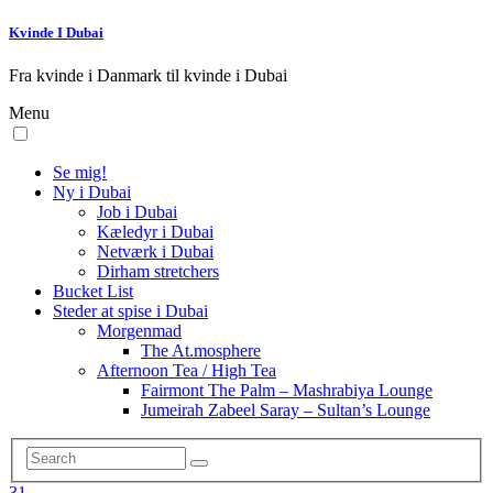
Kvinde I Dubai
Fra kvinde i Danmark til kvinde i Dubai
Menu
Se mig!
Ny i Dubai
Job i Dubai
Kæledyr i Dubai
Netværk i Dubai
Dirham stretchers
Bucket List
Steder at spise i Dubai
Morgenmad
The At.mosphere
Afternoon Tea / High Tea
Fairmont The Palm – Mashrabiya Lounge
Jumeirah Zabeel Saray – Sultan’s Lounge
31