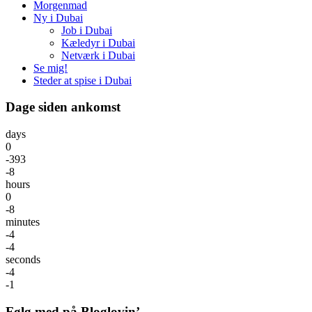
Morgenmad
Ny i Dubai
Job i Dubai
Kæledyr i Dubai
Netværk i Dubai
Se mig!
Steder at spise i Dubai
Dage siden ankomst
days
0
-393
-8
hours
0
-8
minutes
-4
-4
seconds
-4
-1
Følg med på Bloglovin’