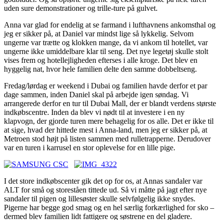
uden sure demonstrationer og trille-ture på gulvet.
Anna var glad for endelig at se farmand i lufthavnens ankomsthal og
jeg er sikker på, at Daniel var mindst lige så lykkelig. Selvom
ungerne var trætte og klokken mange, da vi ankom til hotellet, var
ungerne ikke umiddelbare klar til seng. Det nye legetøj skulle stolt
vises frem og hotellejligheden efterses i alle kroge. Det blev en
hyggelig nat, hvor hele familien delte den samme dobbeltseng.
Fredag/lørdag er weekend i Dubai og familien havde derfor et par
dage sammen, inden Daniel skal på arbejde igen søndag. Vi
arrangerede derfor en tur til Dubai Mall, der er blandt verdens største
indkøbscentre. Inden da blev vi nødt til at investere i en ny
klapvogn, der gjorde turen mere behagelig for os alle. Det er ikke til
at sige, hvad der hittede mest i Anna-land, men jeg er sikker på, at
Metroen stod højt på listen sammen med rulletrapperne. Derudover
var en turen i karrusel en stor oplevelse for en lille pige.
I det store indkøbscenter gik det op for os, at Annas sandaler var
ALT for små og storeståen tittede ud. Så vi måtte på jagt efter nye
sandaler til pigen og lillesøster skulle selvfølgelig ikke snydes.
Pigerne har begge god smag og en hel særlig forkærlighed for sko –
dermed blev familien lidt fattigere og søstrene en del gladere.