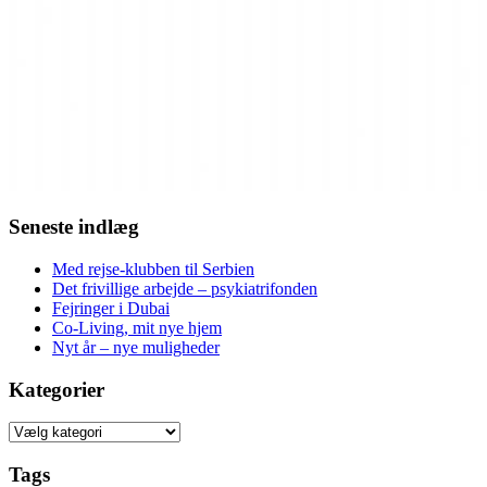
Seneste indlæg
Med rejse-klubben til Serbien
Det frivillige arbejde – psykiatrifonden
Fejringer i Dubai
Co-Living, mit nye hjem
Nyt år – nye muligheder
Kategorier
Kategorier
Tags