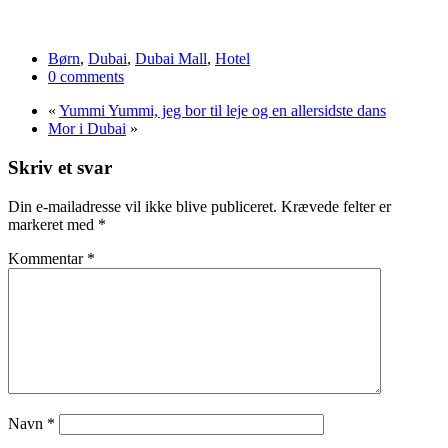
Børn
,
Dubai
,
Dubai Mall
,
Hotel
0 comments
«
Yummi Yummi, jeg bor til leje og en allersidste dans
Mor i Dubai
»
Skriv et svar
Din e-mailadresse vil ikke blive publiceret.
Krævede felter er
markeret med
*
Kommentar
*
Navn
*