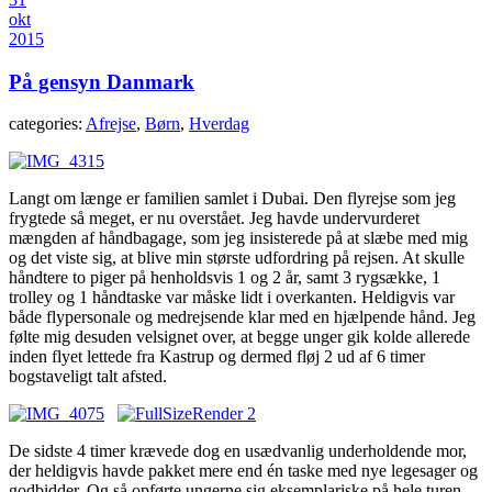
okt
2015
På gensyn Danmark
categories:
Afrejse
,
Børn
,
Hverdag
Langt om længe er familien samlet i Dubai. Den flyrejse som jeg
frygtede så meget, er nu overstået. Jeg havde undervurderet
mængden af håndbagage, som jeg insisterede på at slæbe med mig
og det viste sig, at blive min største udfordring på rejsen. At skulle
håndtere to piger på henholdsvis 1 og 2 år, samt 3 rygsække, 1
trolley og 1 håndtaske var måske lidt i overkanten. Heldigvis var
både flypersonale og medrejsende klar med en hjælpende hånd. Jeg
følte mig desuden velsignet over, at begge unger gik kolde allerede
inden flyet lettede fra Kastrup og dermed fløj 2 ud af 6 timer
bogstaveligt talt afsted.
De sidste 4 timer krævede dog en usædvanlig underholdende mor,
der heldigvis havde pakket mere end én taske med nye legesager og
godbidder. Og så opførte ungerne sig eksemplariske på hele turen