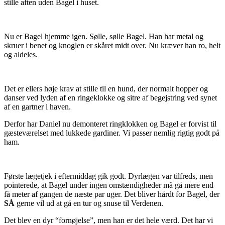
stille aften uden Bagel i huset.
Nu er Bagel hjemme igen. Sølle, sølle Bagel. Han har metal og
skruer i benet og knoglen er skåret midt over. Nu kræver han ro, helt
og aldeles.
Det er ellers høje krav at stille til en hund, der normalt hopper og
danser ved lyden af en ringeklokke og sitre af begejstring ved synet
af en gartner i haven.
Derfor har Daniel nu demonteret ringklokken og Bagel er forvist til
gæsteværelset med lukkede gardiner. Vi passer nemlig rigtig godt på
ham.
Første lægetjek i eftermiddag gik godt. Dyrlægen var tilfreds, men
pointerede, at Bagel under ingen omstændigheder må gå mere end
få meter af gangen de næste par uger. Det bliver hårdt for Bagel, der
SÅ
gerne vil ud at gå en tur og snuse til Verdenen.
Det blev en dyr “fornøjelse”, men han er det hele værd. Det har vi