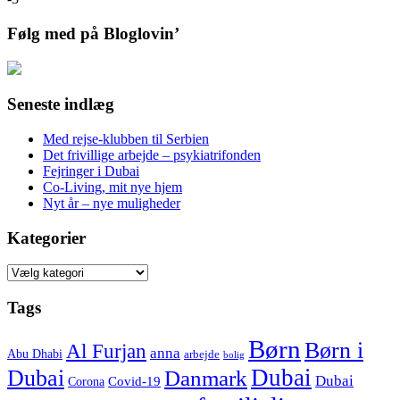
Følg med på Bloglovin’
Seneste indlæg
Med rejse-klubben til Serbien
Det frivillige arbejde – psykiatrifonden
Fejringer i Dubai
Co-Living, mit nye hjem
Nyt år – nye muligheder
Kategorier
Kategorier
Tags
Børn
Børn i
Al Furjan
anna
Abu Dhabi
arbejde
bolig
Dubai
Dubai
Danmark
Dubai
Corona
Covid-19