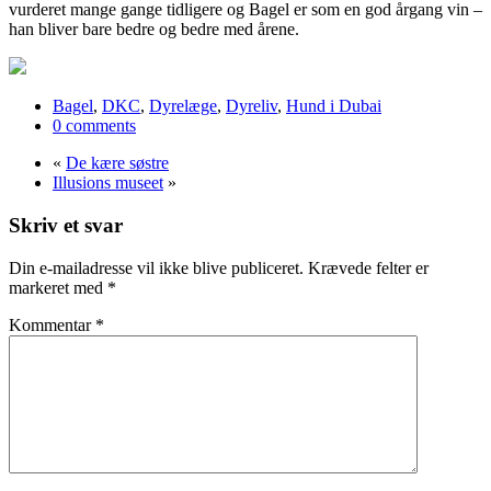
vurderet mange gange tidligere og Bagel er som en god årgang vin –
han bliver bare bedre og bedre med årene.
Bagel
,
DKC
,
Dyrelæge
,
Dyreliv
,
Hund i Dubai
0 comments
«
De kære søstre
Illusions museet
»
Skriv et svar
Din e-mailadresse vil ikke blive publiceret.
Krævede felter er
markeret med
*
Kommentar
*