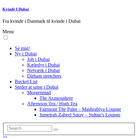
Kvinde I Dubai
Fra kvinde i Danmark til kvinde i Dubai
Menu
Se mig!
Ny i Dubai
Job i Dubai
Kæledyr i Dubai
Netværk i Dubai
Dirham stretchers
Bucket List
Steder at spise i Dubai
Morgenmad
The At.mosphere
Afternoon Tea / High Tea
Fairmont The Palm – Mashrabiya Lounge
Jumeirah Zabeel Saray – Sultan’s Lounge
21