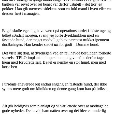
bagben var revet over og benet var derfor ustabilt – det tror jeg
pokker. Han gik nærmest sidelæns som en fuld mand i byen eller en
dressur-hest i managen.
Bagel skulle egentlig have været på operationsbordet i sidste uge og
tidligt søndag morgen, svang jeg forbi dyreklinikken med en
fastende hund, der meget modvilligt blev nærmest trukket igennem
døråbningen. Han kender stedet
alt
for godt – Dumme hund.
Det viste sig dog, at dyrelægen ved en fejl havde bestilt den forkerte
størrelse TPLO implantat til operationen og vi måtte derfor tage
hjem med forudrette sag. Bagel er nemlig en stor hund, men med
korte ben.
I tirsdags afleverede jeg endnu engang en fastende hund, der ikke
syntes mere godt om klinikken og denne gang kom han på briksen.
Alt gik heldigvis som planlagt og vi var lettede over at modtage de
gode nyheder. De havde ham natten over og det blev en underlig