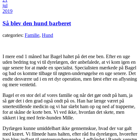
jul
2019
Så blev den hund barberet
categories:
Familie
,
Hund
I mere end 1 måned har Bagel haltet på det ene ben. Efter en uge
uden bedring tog vi til dyrelægen, der anbefalede, at vi kom igen en
uge senere for at møde en specialist. Specialisten mærkede på Bagel
og bad os komme tilbage til røgten-undersøgelse en uge senere. Det
endte desværre ud i en ret dyr operation, men først efter en aflysning
og mere ventetid.
Bagel er en stor del af vores familie og når det gør ondt på ham, ja
så gør det i den grad også ondt på os. Han har længe været på
smertestillende medicin og vi har slæbt ham op og ned af trapperne,
for at skåne de korte ben. Vi ved ikke, hvordan det skete, men
sikkert i leg med ferie-hunden Mille.
Dyrlægen kunne umiddelbart ikke gennemskue, hvad der var galt
med kræet. Vi filmede hans halten, efter råd fra dyrelægen, hvorefter
han blev indlagt til røntgenundersøgelse. Ledbåndet i Bagels venstre