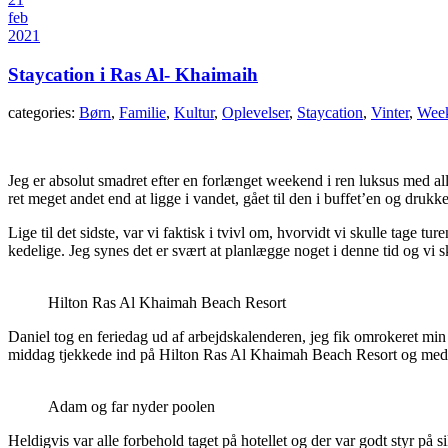
feb
2021
Staycation i Ras Al- Khaimaih
categories:
Børn
,
Familie
,
Kultur
,
Oplevelser
,
Staycation
,
Vinter
,
Wee
Jeg er absolut smadret efter en forlænget weekend i ren luksus med all
ret meget andet end at ligge i vandet, gået til den i buffet’en og druk
Lige til det sidste, var vi faktisk i tvivl om, hvorvidt vi skulle tag
kedelige. Jeg synes det er svært at planlægge noget i denne tid og vi s
Hilton Ras Al Khaimah Beach Resort
Daniel tog en feriedag ud af arbejdskalenderen, jeg fik omrokeret min
middag tjekkede ind på Hilton Ras Al Khaimah Beach Resort og med g
Adam og far nyder poolen
Heldigvis var alle forbehold taget på hotellet og der var godt styr på 