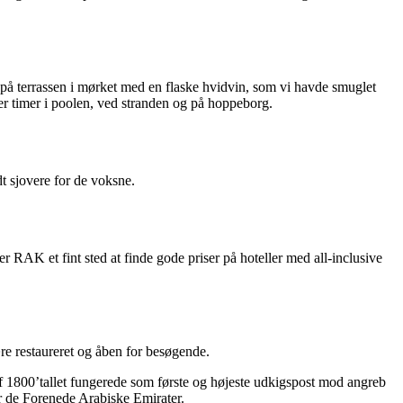
de på terrassen i mørket med en flaske hvidvin, som vi havde smuglet
fter timer i poolen, ved stranden og på hoppeborg.
dt sjovere for de voksne.
r RAK et fint sted at finde gode priser på hoteller med all-inclusive
ære restaureret og åben for besøgende.
af 1800’tallet fungerede som første og højeste udkigspost mod angreb
er de Forenede Arabiske Emirater.