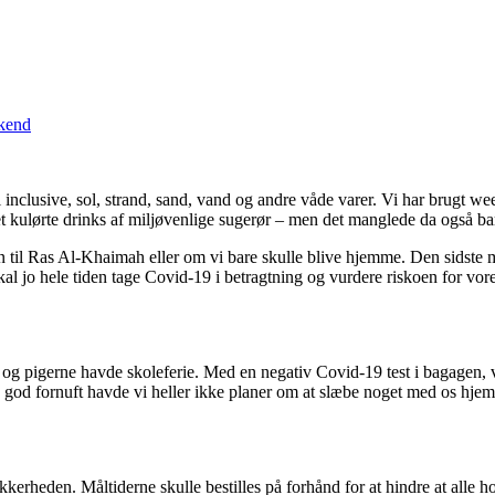
kend
 inclusive, sol, strand, sand, vand og andre våde varer. Vi har brugt we
ket kulørte drinks af miljøvenlige sugerør – men det manglede da også ba
e turen til Ras Al-Khaimah eller om vi bare skulle blive hjemme. Den sid
kal jo hele tiden tage Covid-19 i betragtning og vurdere riskoen for vore
 og pigerne havde skoleferie. Med en negativ Covid-19 test i bagagen, v
od fornuft havde vi heller ikke planer om at slæbe noget med os hjem
sikkerheden. Måltiderne skulle bestilles på forhånd for at hindre at alle 