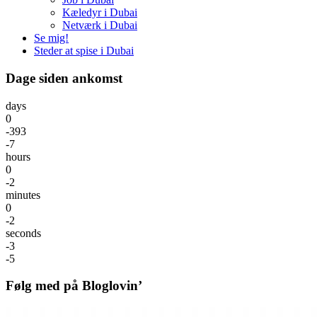
Kæledyr i Dubai
Netværk i Dubai
Se mig!
Steder at spise i Dubai
Dage siden ankomst
days
0
-393
-7
hours
0
-2
minutes
0
-2
seconds
-3
-5
Følg med på Bloglovin’