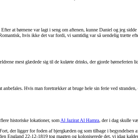
et. Efter at børnene var lagt i seng om aftenen, kunne Daniel og jeg sid
Romantisk, hvis ikke det var fordi, vi samtidig var så uendelig trætte e
ldrene mest glædede sig til de kulørte drinks, der gjorde børneferien li
 anbefales. Hvis man foretrækker at bruge hele sin ferie ved stranden, e
lere historiske lokationer, som
Al Jazirat Al Hamra
, der i dag skulle v
 Fort, der ligger for foden af bjergkæden og som tilbage i begyndelsen 
, inden England 22-12-1819 tog magten og koloniserede det, vi idag kald