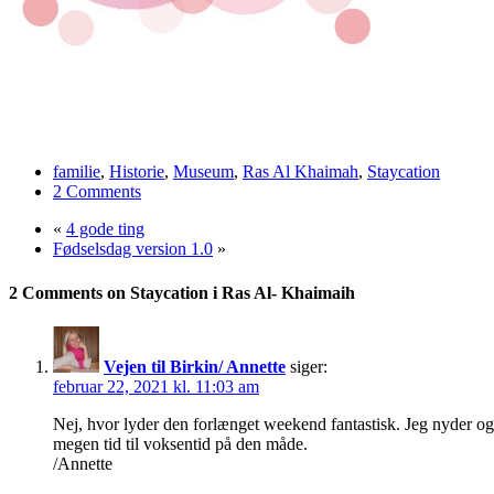
familie
,
Historie
,
Museum
,
Ras Al Khaimah
,
Staycation
2 Comments
«
4 gode ting
Fødselsdag version 1.0
»
2 Comments on Staycation i Ras Al- Khaimaih
Vejen til Birkin/ Annette
siger:
februar 22, 2021 kl. 11:03 am
Nej, hvor lyder den forlænget weekend fantastisk. Jeg nyder ogs
megen tid til voksentid på den måde.
/Annette