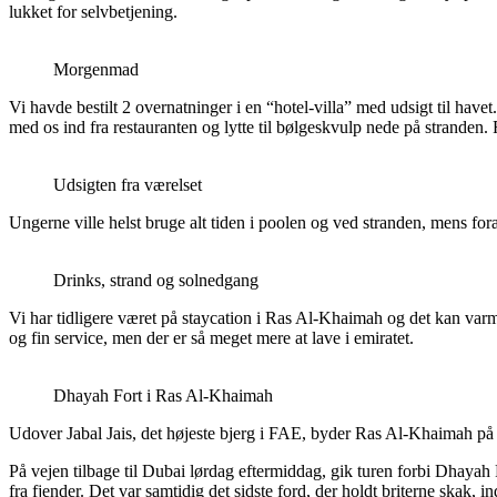
lukket for selvbetjening.
Morgenmad
Vi havde bestilt 2 overnatninger i en “hotel-villa” med udsigt til hav
med os ind fra restauranten og lytte til bølgeskvulp nede på stranden. 
Udsigten fra værelset
Ungerne ville helst bruge alt tiden i poolen og ved stranden, mens foræ
Drinks, strand og solnedgang
Vi har tidligere været på staycation i Ras Al-Khaimah og det kan varmt
og fin service, men der er så meget mere at lave i emiratet.
Dhayah Fort i Ras Al-Khaimah
Udover Jabal Jais, det højeste bjerg i FAE, byder Ras Al-Khaimah på f
På vejen tilbage til Dubai lørdag eftermiddag, gik turen forbi Dhayah
fra fjender. Det var samtidig det sidste ford, der holdt briterne skak