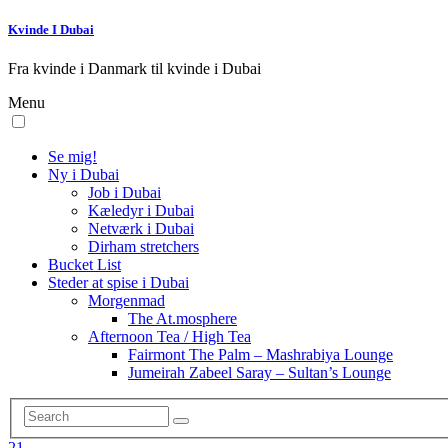
Kvinde I Dubai
Fra kvinde i Danmark til kvinde i Dubai
Menu
Se mig!
Ny i Dubai
Job i Dubai
Kæledyr i Dubai
Netværk i Dubai
Dirham stretchers
Bucket List
Steder at spise i Dubai
Morgenmad
The At.mosphere
Afternoon Tea / High Tea
Fairmont The Palm – Mashrabiya Lounge
Jumeirah Zabeel Saray – Sultan’s Lounge
21