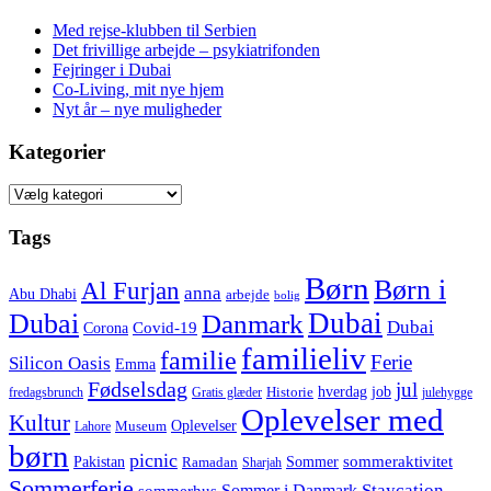
Med rejse-klubben til Serbien
Det frivillige arbejde – psykiatrifonden
Fejringer i Dubai
Co-Living, mit nye hjem
Nyt år – nye muligheder
Kategorier
Kategorier
Tags
Børn
Børn i
Al Furjan
anna
Abu Dhabi
arbejde
bolig
Dubai
Dubai
Danmark
Dubai
Corona
Covid-19
familieliv
familie
Ferie
Silicon Oasis
Emma
Fødselsdag
jul
hverdag
job
Historie
fredagsbrunch
Gratis glæder
julehygge
Oplevelser med
Kultur
Oplevelser
Museum
Lahore
børn
picnic
sommeraktivitet
Pakistan
Sommer
Ramadan
Sharjah
Sommerferie
Staycation
Sommer i Danmark
sommerhus