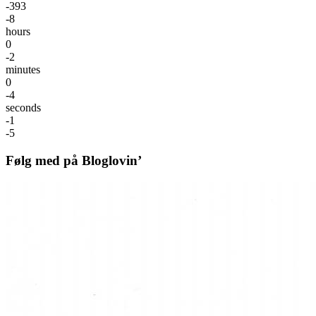
-393
-8
hours
0
-2
minutes
0
-4
seconds
-1
-5
Følg med på Bloglovin’