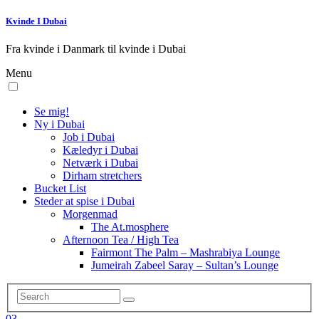
Kvinde I Dubai
Fra kvinde i Danmark til kvinde i Dubai
Menu
Se mig!
Ny i Dubai
Job i Dubai
Kæledyr i Dubai
Netværk i Dubai
Dirham stretchers
Bucket List
Steder at spise i Dubai
Morgenmad
The At.mosphere
Afternoon Tea / High Tea
Fairmont The Palm – Mashrabiya Lounge
Jumeirah Zabeel Saray – Sultan’s Lounge
03