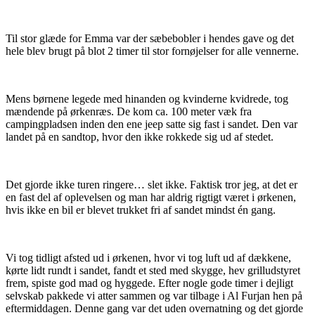
Til stor glæde for Emma var der sæbebobler i hendes gave og det
hele blev brugt på blot 2 timer til stor fornøjelser for alle vennerne.
Mens børnene legede med hinanden og kvinderne kvidrede, tog
mændende på ørkenræs. De kom ca. 100 meter væk fra
campingpladsen inden den ene jeep satte sig fast i sandet. Den var
landet på en sandtop, hvor den ikke rokkede sig ud af stedet.
Det gjorde ikke turen ringere… slet ikke. Faktisk tror jeg, at det er
en fast del af oplevelsen og man har aldrig rigtigt været i ørkenen,
hvis ikke en bil er blevet trukket fri af sandet mindst én gang.
Vi tog tidligt afsted ud i ørkenen, hvor vi tog luft ud af dækkene,
kørte lidt rundt i sandet, fandt et sted med skygge, hev grilludstyret
frem, spiste god mad og hyggede. Efter nogle gode timer i dejligt
selvskab pakkede vi atter sammen og var tilbage i Al Furjan hen på
eftermiddagen. Denne gang var det uden overnatning og det gjorde