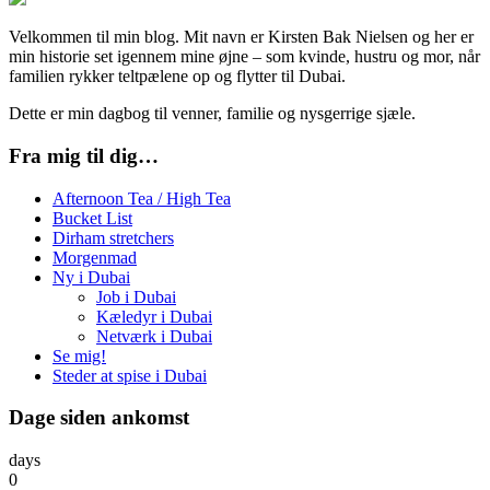
Velkommen til min blog. Mit navn er Kirsten Bak Nielsen og her er
min historie set igennem mine øjne – som kvinde, hustru og mor, når
familien rykker teltpælene op og flytter til Dubai.
Dette er min dagbog til venner, familie og nysgerrige sjæle.
Fra mig til dig…
Afternoon Tea / High Tea
Bucket List
Dirham stretchers
Morgenmad
Ny i Dubai
Job i Dubai
Kæledyr i Dubai
Netværk i Dubai
Se mig!
Steder at spise i Dubai
Dage siden ankomst
days
0