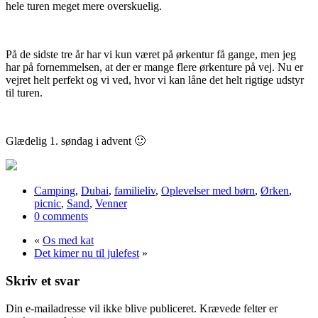
hele turen meget mere overskuelig.
På de sidste tre år har vi kun været på ørkentur få gange, men jeg
har på fornemmelsen, at der er mange flere ørkenture på vej. Nu er
vejret helt perfekt og vi ved, hvor vi kan låne det helt rigtige udstyr
til turen.
Glædelig 1. søndag i advent 🙂
Camping
,
Dubai
,
familieliv
,
Oplevelser med børn
,
Ørken
,
picnic
,
Sand
,
Venner
0 comments
«
Os med kat
Det kimer nu til julefest
»
Skriv et svar
Din e-mailadresse vil ikke blive publiceret.
Krævede felter er