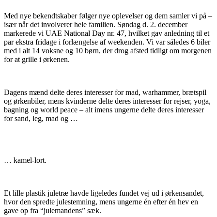
Med nye bekendtskaber følger nye oplevelser og dem samler vi på –
især når det involverer hele familien. Søndag d. 2. december
markerede vi UAE National Day nr. 47, hvilket gav anledning til et
par ekstra fridage i forlængelse af weekenden. Vi var således 6 biler
med i alt 14 voksne og 10 børn, der drog afsted tidligt om morgenen
for at grille i ørkenen.
Dagens mænd delte deres interesser for mad, warhammer, brætspil
og ørkenbiler, mens kvinderne delte deres interesser for rejser, yoga,
bagning og world peace – alt imens ungerne delte deres interesser
for sand, leg, mad og …
… kamel-lort.
Et lille plastik juletræ havde ligeledes fundet vej ud i ørkensandet,
hvor den spredte julestemning, mens ungerne én efter én hev en
gave op fra “julemandens” sæk.