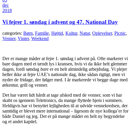
dec
2018
Vi fejrer 1. søndag i advent og 47. National Day
categories:
Børn
,
Familie
,
Højtid
,
Kultur
,
Natur
,
Oplevelser
,
Picnic
,
Venner
,
Vinter
,
Weekend
Der er mange måder at fejre 1. søndag i advent på. Ofte markerer vi
bare dagen med et tændt lys i kransen, hvis vi da ikke helt glemmer
dagen, fordi søndag
bare
er en helt almindelig arbejdsdag. Vi plejer
heller ikke at fejre UAE’s nationale dag, ikke sådan rigtigt, men vi
nyder de fridage, der følger med. I år markerede vi begge dage med
ørkentur, grill og venner.
Det har været lidt hårdt at tage afsked med de venner, som vi har
skabt os igennem Teletronics, da mange flyttede hjem i sommers.
Heldigvis har vi benyttet lejligheden til at udvide vennekredsen, der
samtidig er blevet mere international – ligesom de nye kollega’er for
både Daniel og jeg. Det er på mange måder en helt ny begyndelse
og et andet kapitel.