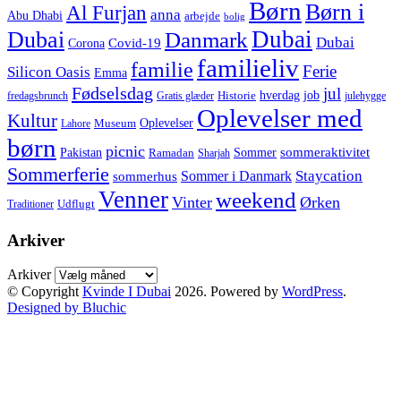
Børn
Børn i
Al Furjan
anna
Abu Dhabi
arbejde
bolig
Dubai
Dubai
Danmark
Dubai
Corona
Covid-19
familieliv
familie
Ferie
Silicon Oasis
Emma
Fødselsdag
jul
hverdag
job
Historie
fredagsbrunch
Gratis glæder
julehygge
Oplevelser med
Kultur
Oplevelser
Museum
Lahore
børn
picnic
sommeraktivitet
Pakistan
Sommer
Ramadan
Sharjah
Sommerferie
Staycation
Sommer i Danmark
sommerhus
Venner
weekend
Vinter
Ørken
Udflugt
Traditioner
Arkiver
Arkiver
© Copyright
Kvinde I Dubai
2026. Powered by
WordPress
.
Designed by Bluchic