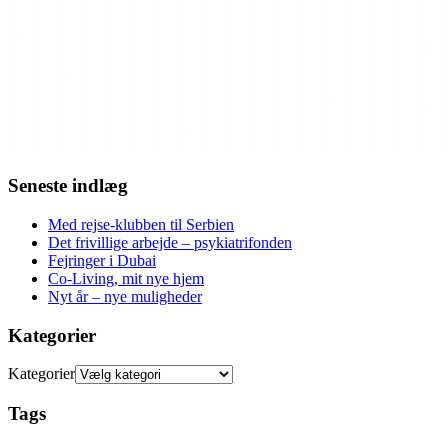
Seneste indlæg
Med rejse-klubben til Serbien
Det frivillige arbejde – psykiatrifonden
Fejringer i Dubai
Co-Living, mit nye hjem
Nyt år – nye muligheder
Kategorier
Kategorier
Tags