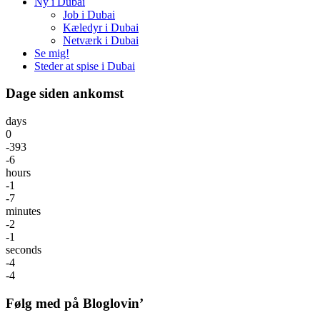
Ny i Dubai
Job i Dubai
Kæledyr i Dubai
Netværk i Dubai
Se mig!
Steder at spise i Dubai
Dage siden ankomst
days
0
-393
-6
hours
-1
-7
minutes
-2
-1
seconds
-4
-4
Følg med på Bloglovin’