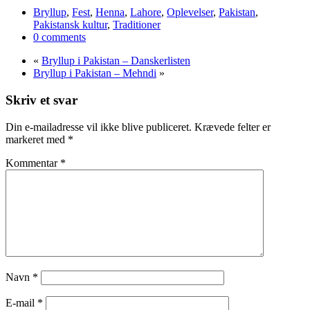
Bryllup
,
Fest
,
Henna
,
Lahore
,
Oplevelser
,
Pakistan
,
Pakistansk kultur
,
Traditioner
0 comments
«
Bryllup i Pakistan – Danskerlisten
Bryllup i Pakistan – Mehndi
»
Skriv et svar
Din e-mailadresse vil ikke blive publiceret.
Krævede felter er
markeret med
*
Kommentar
*
Navn
*
E-mail
*