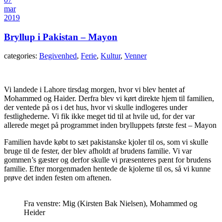
mar
2019
Bryllup i Pakistan – Mayon
categories:
Begivenhed
,
Ferie
,
Kultur
,
Venner
Vi landede i Lahore tirsdag morgen, hvor vi blev hentet af
Mohammed og Haider. Derfra blev vi kørt direkte hjem til familien,
der ventede på os i det hus, hvor vi skulle indlogeres under
festlighederne. Vi fik ikke meget tid til at hvile ud, for der var
allerede meget på programmet inden brylluppets første fest – Mayon
Familien havde købt to sæt pakistanske kjoler til os, som vi skulle
bruge til de fester, der blev afholdt af brudens familie. Vi var
gommen’s gæster og derfor skulle vi præsenteres pænt for brudens
familie. Efter morgenmaden hentede de kjolerne til os, så vi kunne
prøve det inden festen om aftenen.
Fra venstre: Mig (Kirsten Bak Nielsen), Mohammed og
Heider