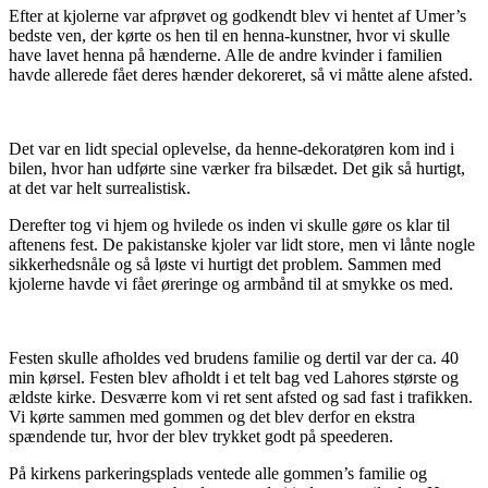
Efter at kjolerne var afprøvet og godkendt blev vi hentet af Umer’s
bedste ven, der kørte os hen til en henna-kunstner, hvor vi skulle
have lavet henna på hænderne. Alle de andre kvinder i familien
havde allerede fået deres hænder dekoreret, så vi måtte alene afsted.
Det var en lidt special oplevelse, da henne-dekoratøren kom ind i
bilen, hvor han udførte sine værker fra bilsædet. Det gik så hurtigt,
at det var helt surrealistisk.
Derefter tog vi hjem og hvilede os inden vi skulle gøre os klar til
aftenens fest. De pakistanske kjoler var lidt store, men vi lånte nogle
sikkerhedsnåle og så løste vi hurtigt det problem. Sammen med
kjolerne havde vi fået øreringe og armbånd til at smykke os med.
Festen skulle afholdes ved brudens familie og dertil var der ca. 40
min kørsel. Festen blev afholdt i et telt bag ved Lahores største og
ældste kirke. Desværre kom vi ret sent afsted og sad fast i trafikken.
Vi kørte sammen med gommen og det blev derfor en ekstra
spændende tur, hvor der blev trykket godt på speederen.
På kirkens parkeringsplads ventede alle gommen’s familie og