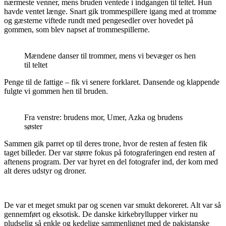
nærmeste venner, mens bruden ventede i indgangen til teltet. Hun
havde ventet længe. Snart gik trommespillere igang med at tromme
og gæsterne viftede rundt med pengesedler over hovedet på
gommen, som blev napset af trommespillerne.
Mændene danser til trommer, mens vi bevæger os hen
til teltet
Penge til de fattige – fik vi senere forklaret. Dansende og klappende
fulgte vi gommen hen til bruden.
Fra venstre: brudens mor, Umer, Azka og brudens
søster
Sammen gik parret op til deres trone, hvor de resten af festen fik
taget billeder. Der var større fokus på fotograferingen end resten af
aftenens program. Der var hyret en del fotografer ind, der kom med
alt deres udstyr og droner.
De var et meget smukt par og scenen var smukt dekoreret. Alt var så
gennemført og eksotisk. De danske kirkebryllupper virker nu
pludselig så enkle og kedelige sammenlignet med de pakistanske