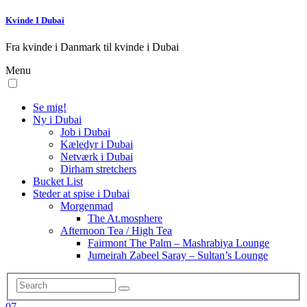
Kvinde I Dubai
Fra kvinde i Danmark til kvinde i Dubai
Menu
Se mig!
Ny i Dubai
Job i Dubai
Kæledyr i Dubai
Netværk i Dubai
Dirham stretchers
Bucket List
Steder at spise i Dubai
Morgenmad
The At.mosphere
Afternoon Tea / High Tea
Fairmont The Palm – Mashrabiya Lounge
Jumeirah Zabeel Saray – Sultan’s Lounge
07