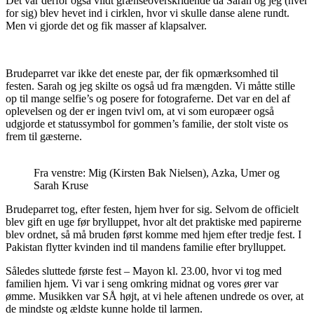
Det var derfor også vildt grænseoverskridende da Sarah og jeg (hver
for sig) blev hevet ind i cirklen, hvor vi skulle danse alene rundt.
Men vi gjorde det og fik masser af klapsalver.
Brudeparret var ikke det eneste par, der fik opmærksomhed til
festen. Sarah og jeg skilte os også ud fra mængden. Vi måtte stille
op til mange selfie’s og posere for fotograferne. Det var en del af
oplevelsen og der er ingen tvivl om, at vi som europæer også
udgjorde et statussymbol for gommen’s familie, der stolt viste os
frem til gæsterne.
Fra venstre: Mig (Kirsten Bak Nielsen), Azka, Umer og
Sarah Kruse
Brudeparret tog, efter festen, hjem hver for sig. Selvom de officielt
blev gift en uge før brylluppet, hvor alt det praktiske med papirerne
blev ordnet, så må bruden først komme med hjem efter tredje fest. I
Pakistan flytter kvinden ind til mandens familie efter brylluppet.
Således sluttede første fest – Mayon kl. 23.00, hvor vi tog med
familien hjem. Vi var i seng omkring midnat og vores ører var
ømme. Musikken var SÅ højt, at vi hele aftenen undrede os over, at
de mindste og ældste kunne holde til larmen.