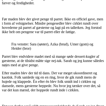
farver og festligheder.
Før maden blev der givet penge til parret. Ikke en officiel gave, men
i form af velsignelser. Mindre pengesedler blev cirklet rundt over
hovederne på parret af gæsterne og lagt på en tallerken. Jeg forstod
ikke helt om pengene var til parret eller de fattige.
Fra venstre: Sara (søster), Azka (brud), Umer (gom) og
Heider (bror)
Parret blev endvidere madet med så mange søde dessert-kugler af
gæsterne, at de tilsidst måtte sige nej-tak. Sarah og jeg kunne således
nøjes med at give penge.
Efter maden blev der tid til dans. Det var meget ukoordineret og
kaotisk. Folk samlede sig en en ring, hvor de gik rundt mens de
hujede og klappede. Én efter én blev folk smidt ind i cirklen og
dansede, mens gæsterne heppede. Nu hvor jeg tænker over det, så
var det kun mænd, der hoppede rundt inde i cirklen.