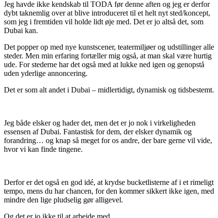
Jeg havde ikke kendskab til TODA før denne aften og jeg er derfor
dybt taknemlig over at blive introduceret til et helt nyt sted/koncept,
som jeg i fremtiden vil holde lidt øje med. Det er jo altså det, som
Dubai kan.
Det popper op med nye kunstscener, teatermiljøer og udstillinger alle
steder. Men min erfaring fortæller mig også, at man skal være hurtig
ude. For stederne har det også med at lukke ned igen og genopstå
uden yderlige annoncering.
Det er som alt andet i Dubai – midlertidigt, dynamisk og tidsbestemt.
Jeg både elsker og hader det, men det er jo nok i virkeligheden
essensen af Dubai. Fantastisk for dem, der elsker dynamik og
forandring… og knap så meget for os andre, der bare gerne vil vide,
hvor vi kan finde tingene.
Derfor er det også en god idé, at krydse bucketlisterne af i et rimeligt
tempo, mens du har chancen, for den kommer sikkert ikke igen, med
mindre den lige pludselig gør alligevel.
Og det er jo ikke til at arbejde med.