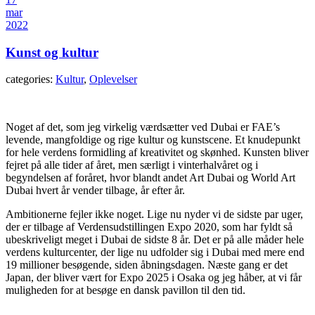
mar
2022
Kunst og kultur
categories:
Kultur
,
Oplevelser
Noget af det, som jeg virkelig værdsætter ved Dubai er FAE’s
levende, mangfoldige og rige kultur og kunstscene. Et knudepunkt
for hele verdens formidling af kreativitet og skønhed. Kunsten bliver
fejret på alle tider af året, men særligt i vinterhalvåret og i
begyndelsen af foråret, hvor blandt andet Art Dubai og World Art
Dubai hvert år vender tilbage, år efter år.
Ambitionerne fejler ikke noget. Lige nu nyder vi de sidste par uger,
der er tilbage af Verdensudstillingen Expo 2020, som har fyldt så
ubeskriveligt meget i Dubai de sidste 8 år. Det er på alle måder hele
verdens kulturcenter, der lige nu udfolder sig i Dubai med mere end
19 millioner besøgende, siden åbningsdagen. Næste gang er det
Japan, der bliver vært for Expo 2025 i Osaka og jeg håber, at vi får
muligheden for at besøge en dansk pavillon til den tid.