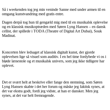
Så i weekenden tog jeg min veninde Sanne med under armen til en
omgang kunstvandring med gratis entre.
Dagen derpå tog hun til gengæld mig med til en musikalsk oplevelse
og en klassisk musikoptræden med Søren Lyng Hansen – en dansk
cellist, der spillede i TODA (Theatre of Digital Art Dubai), Souk
Madinat.
Koncerten blev ledsaget af klassisk digitalt kunst, der gjorde
oplevelsen lige så visuel som auditiv. I en hel time fordybede vi os i
bløde lænestole og et musikalsk univers, som jeg ikke tidligere har
oplevet.
Det er svært helt at beskrive eller fange den stemning, som Søren
Lyng Hansen skabte i det her forum og måske jeg faktisk synes, at
det var ekstra godt, fordi jeg vidste, at han er dansker. Men jeg
synes, at det var helt fremragende.