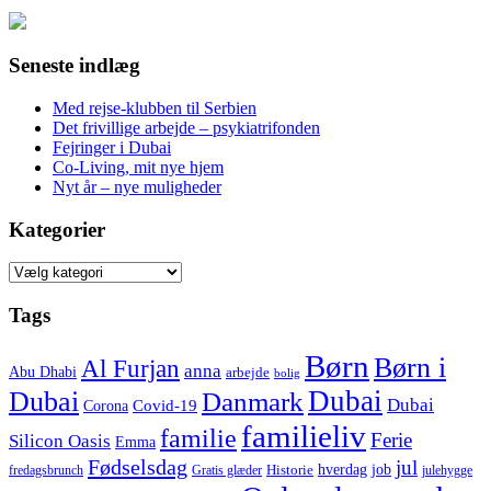
Seneste indlæg
Med rejse-klubben til Serbien
Det frivillige arbejde – psykiatrifonden
Fejringer i Dubai
Co-Living, mit nye hjem
Nyt år – nye muligheder
Kategorier
Kategorier
Tags
Børn
Børn i
Al Furjan
anna
Abu Dhabi
arbejde
bolig
Dubai
Dubai
Danmark
Dubai
Corona
Covid-19
familieliv
familie
Ferie
Silicon Oasis
Emma
Fødselsdag
jul
hverdag
job
Historie
fredagsbrunch
Gratis glæder
julehygge