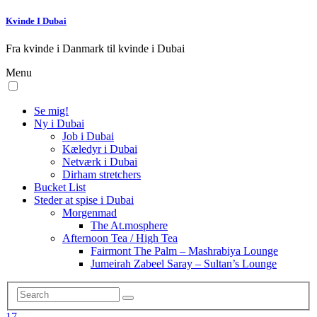
Kvinde I Dubai
Fra kvinde i Danmark til kvinde i Dubai
Menu
Se mig!
Ny i Dubai
Job i Dubai
Kæledyr i Dubai
Netværk i Dubai
Dirham stretchers
Bucket List
Steder at spise i Dubai
Morgenmad
The At.mosphere
Afternoon Tea / High Tea
Fairmont The Palm – Mashrabiya Lounge
Jumeirah Zabeel Saray – Sultan’s Lounge
17