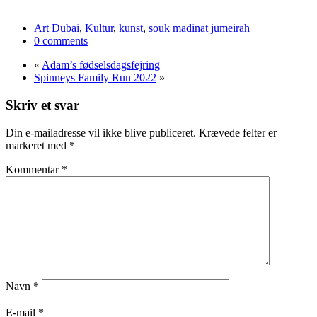
Art Dubai
,
Kultur
,
kunst
,
souk madinat jumeirah
0 comments
«
Adam’s fødselsdagsfejring
Spinneys Family Run 2022
»
Skriv et svar
Din e-mailadresse vil ikke blive publiceret.
Krævede felter er
markeret med
*
Kommentar
*
Navn
*
E-mail
*