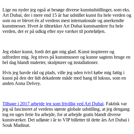
Lige nu nyder jeg også at besøge diverse kunstudstillinger, som eks.
Art Dubai, der i mere end 15 år har udstillet kunst fra hele verden og
som nu er blevet én af verdens mest internationale og anerkendte
kunstmesser. Hvert år tiltrækker Art Dubai kunstsamlere fra hele
verden, der er på udkig efter nye værker til porteføljen.
Jeg elsker kunst, fordi det gør mig glad. Kunst inspirerer og
udfordrer mig. Jeg trives på kunstmuseer og kunne sagtens bruge en
hel dag blandt malerier, skulpturer og installationer.
Hvis jeg havde råd og plads, ville jeg uden tvivl købe mig fattig i
kunst på den der lidt dekadente måde med hang til luksus, som en
anden Anna Delvey.
Tilbage i 2017 arbejde jeg som frivillig ved Art Dubai
. Faktisk var
jeg så fascineret af verdens største globale udstilling, at jeg dengang
tog en uges ferie fra arbejde, for at arbejde gratis blandt diverse
kunstværker. Det udløste i år to VIP billetter til dette års Art Dubai i
Souk Madinat.