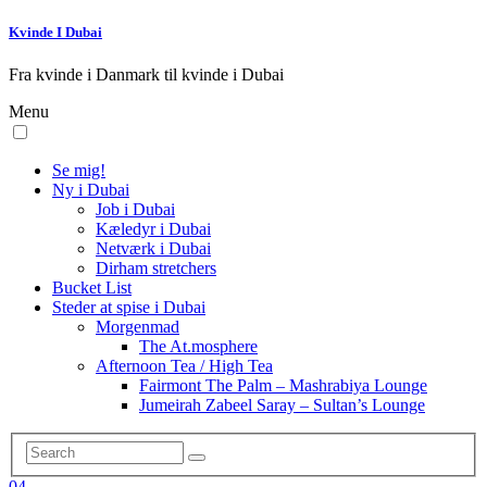
Kvinde I Dubai
Fra kvinde i Danmark til kvinde i Dubai
Menu
Se mig!
Ny i Dubai
Job i Dubai
Kæledyr i Dubai
Netværk i Dubai
Dirham stretchers
Bucket List
Steder at spise i Dubai
Morgenmad
The At.mosphere
Afternoon Tea / High Tea
Fairmont The Palm – Mashrabiya Lounge
Jumeirah Zabeel Saray – Sultan’s Lounge
04