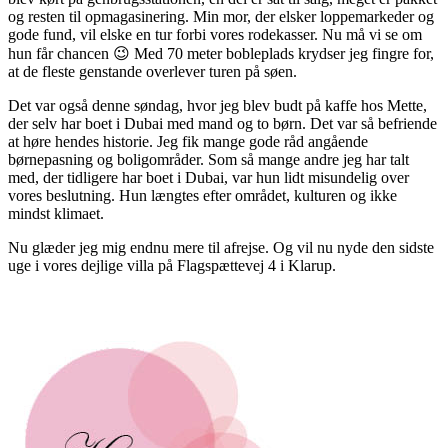
og resten til opmagasinering. Min mor, der elsker loppemarkeder og
gode fund, vil elske en tur forbi vores rodekasser. Nu må vi se om
hun får chancen 😉 Med 70 meter bobleplads krydser jeg fingre for,
at de fleste genstande overlever turen på søen.
Det var også denne søndag, hvor jeg blev budt på kaffe hos Mette,
der selv har boet i Dubai med mand og to børn. Det var så befriende
at høre hendes historie. Jeg fik mange gode råd angående
børnepasning og boligområder. Som så mange andre jeg har talt
med, der tidligere har boet i Dubai, var hun lidt misundelig over
vores beslutning. Hun længtes efter området, kulturen og ikke
mindst klimaet.
Nu glæder jeg mig endnu mere til afrejse. Og vil nu nyde den sidste
uge i vores dejlige villa på Flagspættevej 4 i Klarup.