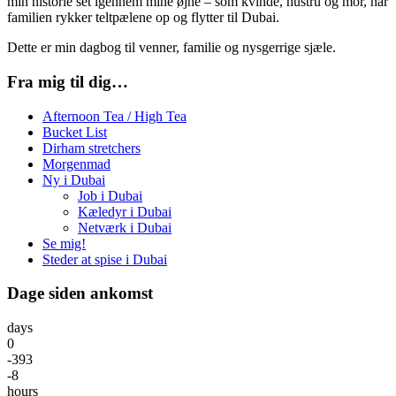
min historie set igennem mine øjne – som kvinde, hustru og mor, når
familien rykker teltpælene op og flytter til Dubai.
Dette er min dagbog til venner, familie og nysgerrige sjæle.
Fra mig til dig…
Afternoon Tea / High Tea
Bucket List
Dirham stretchers
Morgenmad
Ny i Dubai
Job i Dubai
Kæledyr i Dubai
Netværk i Dubai
Se mig!
Steder at spise i Dubai
Dage siden ankomst
days
0
-393
-8
hours