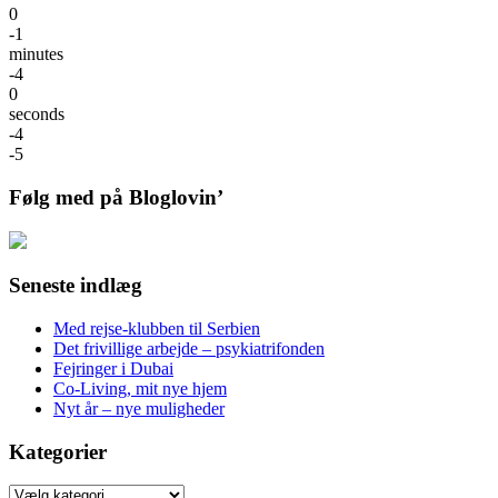
0
-1
minutes
-4
0
seconds
-4
-5
Følg med på Bloglovin’
Seneste indlæg
Med rejse-klubben til Serbien
Det frivillige arbejde – psykiatrifonden
Fejringer i Dubai
Co-Living, mit nye hjem
Nyt år – nye muligheder
Kategorier
Kategorier