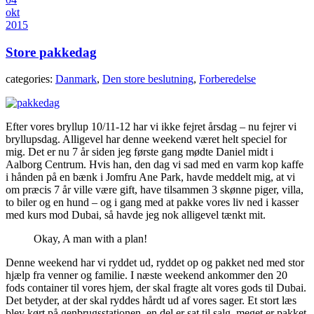
okt
2015
Store pakkedag
categories:
Danmark
,
Den store beslutning
,
Forberedelse
Efter vores bryllup 10/11-12 har vi ikke fejret årsdag – nu fejrer vi
bryllupsdag. Alligevel har denne weekend været helt speciel for
mig. Det er nu 7 år siden jeg første gang mødte Daniel midt i
Aalborg Centrum. Hvis han, den dag vi sad med en varm kop kaffe
i hånden på en bænk i Jomfru Ane Park, havde meddelt mig, at vi
om præcis 7 år ville være gift, have tilsammen 3 skønne piger, villa,
to biler og en hund – og i gang med at pakke vores liv ned i kasser
med kurs mod Dubai, så havde jeg nok alligevel tænkt mit.
Okay, A man with a plan!
Denne weekend har vi ryddet ud, ryddet op og pakket ned med stor
hjælp fra venner og familie. I næste weekend ankommer den 20
fods container til vores hjem, der skal fragte alt vores gods til Dubai.
Det betyder, at der skal ryddes hårdt ud af vores sager. Et stort læs
blev kørt på genbrugsstationen, en del er sat til salg, meget er pakket