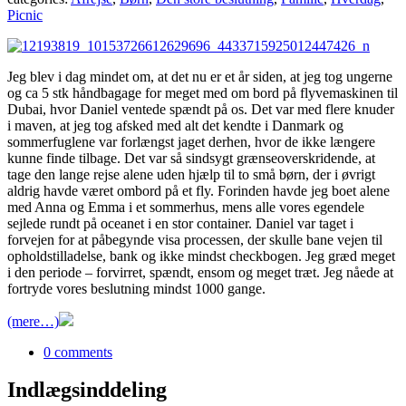
Picnic
Jeg blev i dag mindet om, at det nu er et år siden, at jeg tog ungerne
og ca 5 stk håndbagage for meget med om bord på flyvemaskinen til
Dubai, hvor Daniel ventede spændt på os. Det var med flere knuder
i maven, at jeg tog afsked med alt det kendte i Danmark og
sommerfuglene var forlængst jaget derhen, hvor de ikke længere
kunne finde tilbage. Det var så sindsygt grænseoverskridende, at
tage den lange rejse alene uden hjælp til to små børn, der i øvrigt
aldrig havde været ombord på et fly. Forinden havde jeg boet alene
med Anna og Emma i et sommerhus, mens alle vores egendele
sejlede rundt på oceanet i en stor container. Daniel var taget i
forvejen for at påbegynde visa processen, der skulle bane vejen til
opholdstilladelse, bank og ikke mindst checkbogen. Jeg græd meget
i den periode – forvirret, spændt, ensom og meget træt. Jeg nåede at
fortryde vores beslutning mindst 1000 gange.
(mere…)
0 comments
Indlægsinddeling