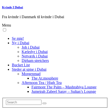
Kvinde I Dubai
Fra kvinde i Danmark til kvinde i Dubai
Menu
Se mig!
Ny i Dubai
Job i Dubai
Kæledyr i Dubai
Netværk i Dubai
Dirham stretchers
Bucket List
Steder at spise i Dubai
Morgenmad
The At.mosphere
Afternoon Tea / High Tea
Fairmont The Palm – Mashrabiya Lounge
Jumeirah Zabeel Saray – Sultan’s Lounge