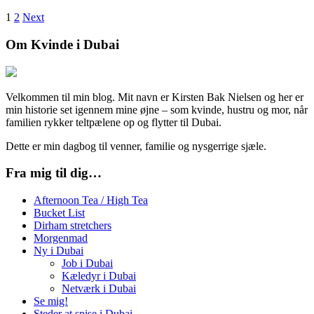
1
2
Next
Om Kvinde i Dubai
Velkommen til min blog. Mit navn er Kirsten Bak Nielsen og her er
min historie set igennem mine øjne – som kvinde, hustru og mor, når
familien rykker teltpælene op og flytter til Dubai.
Dette er min dagbog til venner, familie og nysgerrige sjæle.
Fra mig til dig…
Afternoon Tea / High Tea
Bucket List
Dirham stretchers
Morgenmad
Ny i Dubai
Job i Dubai
Kæledyr i Dubai
Netværk i Dubai
Se mig!
Steder at spise i Dubai