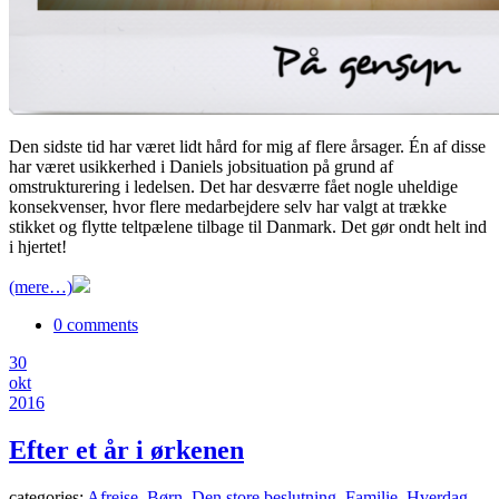
Den sidste tid har været lidt hård for mig af flere årsager. Én af disse
har været usikkerhed i Daniels jobsituation på grund af
omstrukturering i ledelsen. Det har desværre fået nogle uheldige
konsekvenser, hvor flere medarbejdere selv har valgt at trække
stikket og flytte teltpælene tilbage til Danmark. Det gør ondt helt ind
i hjertet!
(mere…)
0 comments
30
okt
2016
Efter et år i ørkenen
categories:
Afrejse
,
Børn
,
Den store beslutning
,
Familie
,
Hverdag
,