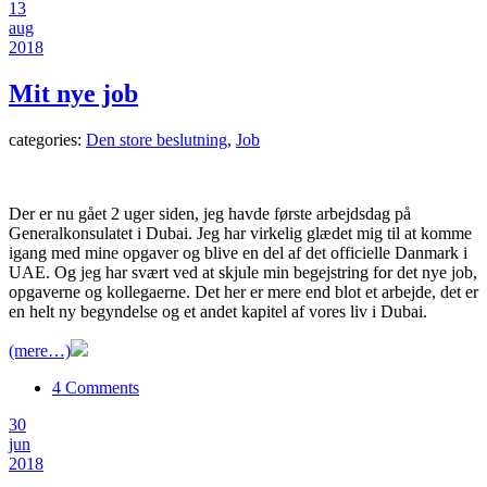
13
aug
2018
Mit nye job
categories:
Den store beslutning
,
Job
Der er nu gået 2 uger siden, jeg havde første arbejdsdag på
Generalkonsulatet i Dubai. Jeg har virkelig glædet mig til at komme
igang med mine opgaver og blive en del af det officielle Danmark i
UAE. Og jeg har svært ved at skjule min begejstring for det nye job,
opgaverne og kollegaerne. Det her er mere end blot et arbejde, det er
en helt ny begyndelse og et andet kapitel af vores liv i Dubai.
(mere…)
4 Comments
30
jun
2018