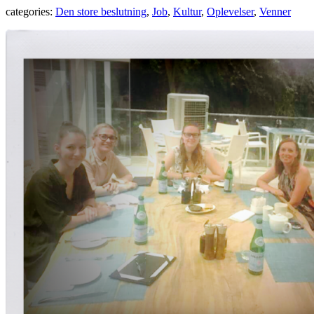
categories:
Den store beslutning
,
Job
,
Kultur
,
Oplevelser
,
Venner