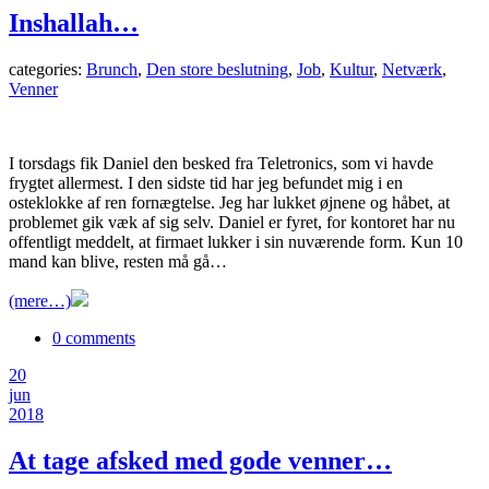
Inshallah…
categories:
Brunch
,
Den store beslutning
,
Job
,
Kultur
,
Netværk
,
Venner
I torsdags fik Daniel den besked fra Teletronics, som vi havde
frygtet allermest. I den sidste tid har jeg befundet mig i en
osteklokke af ren fornægtelse. Jeg har lukket øjnene og håbet, at
problemet gik væk af sig selv. Daniel er fyret, for kontoret har nu
offentligt meddelt, at firmaet lukker i sin nuværende form. Kun 10
mand kan blive, resten må gå…
(mere…)
0 comments
20
jun
2018
At tage afsked med gode venner…