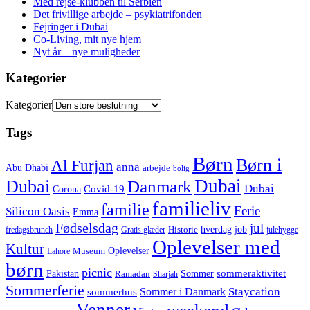
Med rejse-klubben til Serbien
Det frivillige arbejde – psykiatrifonden
Fejringer i Dubai
Co-Living, mit nye hjem
Nyt år – nye muligheder
Kategorier
Kategorier
Tags
Børn
Børn i
Al Furjan
anna
Abu Dhabi
arbejde
bolig
Dubai
Dubai
Danmark
Dubai
Corona
Covid-19
familieliv
familie
Ferie
Silicon Oasis
Emma
Fødselsdag
jul
hverdag
job
Historie
fredagsbrunch
Gratis glæder
julehygge
Oplevelser med
Kultur
Oplevelser
Museum
Lahore
børn
picnic
sommeraktivitet
Pakistan
Sommer
Ramadan
Sharjah
Sommerferie
Staycation
Sommer i Danmark
sommerhus