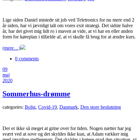
Lige siden Daniel mistede sit job ved Teletronics for nu mere end 2
år siden, har vi jævnligt talt om vores exit strategi. Det sidste halve
år, har det givet mig lidt ro i maven at vide, at vi har en eller anden
form for køreplan i tilfælde af, at vi skulle få brug for at ændre kurs.
(mere…)
0 comments
09
maj
2020
Sommerhus-drømme
categories:
Bolig
,
Covid-19
,
Danmark
,
Den store beslutning
Der er ikke så meget at grine over for tiden. Nogen nætter har jeg
svært ved at sove og det skyldes ikke kun, at Adam vækker mig
med jævnlige mellemrum. Det skyldes i højere grad den situation, vi