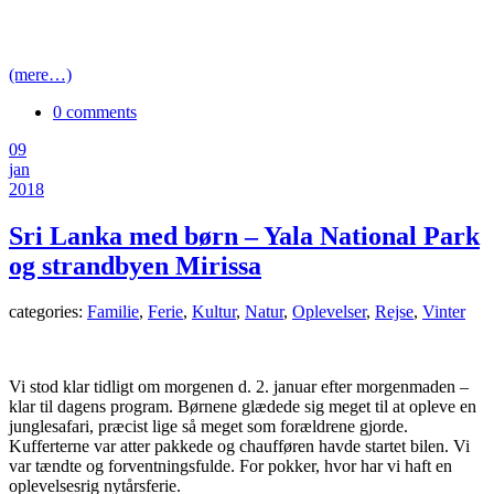
(mere…)
0 comments
09
jan
2018
Sri Lanka med børn – Yala National Park
og strandbyen Mirissa
categories:
Familie
,
Ferie
,
Kultur
,
Natur
,
Oplevelser
,
Rejse
,
Vinter
Vi stod klar tidligt om morgenen d. 2. januar efter morgenmaden –
klar til dagens program. Børnene glædede sig meget til at opleve en
junglesafari, præcist lige så meget som forældrene gjorde.
Kufferterne var atter pakkede og chaufføren havde startet bilen. Vi
var tændte og forventningsfulde. For pokker, hvor har vi haft en
oplevelsesrig nytårsferie.