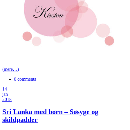
(mere…)
0 comments
14
jan
2018
Sri Lanka med børn – Søsyge og
skildpadder