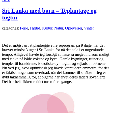
Sri Lanka med børn – Teplantage og
togtur
categories:
Ferie
,
Højtid
,
Kultur
,
Natur
,
Oplevelser
,
Vinter
Det er møgsvært at planlægge et rejseprogram på 9 dage, når det
kræver mindst 3 uger i Sri Lanka for nå det hele i et nogenlunde
tempo. Alligevel havde jeg forsøgt at mase så meget ind som muligt
med tanke på både voksne og børn. Gamle bygninger, ruiner og
templer til forældrene. Eksotiske dyr, togtur og sejlads til børnene.
Nu ved jeg, hvor optimistisk jeg havde været derhjemmefra, for der
er faktisk noget som overload, når det kommer til småbørn. Jeg er
dybt taknemmelig for, at pigerne har arvet deres faders sovehjerte.
Det har helt sikkert reddet turen flere gange.