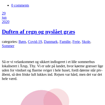
0 comments
29
jun
2020
Duften af regn og nyslået græs
categories:
Børn
,
Covid-19
,
Danmark
,
Familie
,
Ferie
,
Skole
,
Sommer
Så er vi velankommet og sikkert indlogeret i et lille sommerhus
lokaliseret i Årup, Thy. Vi er ude på landet, hvor køerne græsser lige
uden for vinduet og fluerne sviger i hele huset, fordi dørene står piv-
åbent, så den friske luft lukkes ind. Rejsen var hård, men det var det
hele værd.