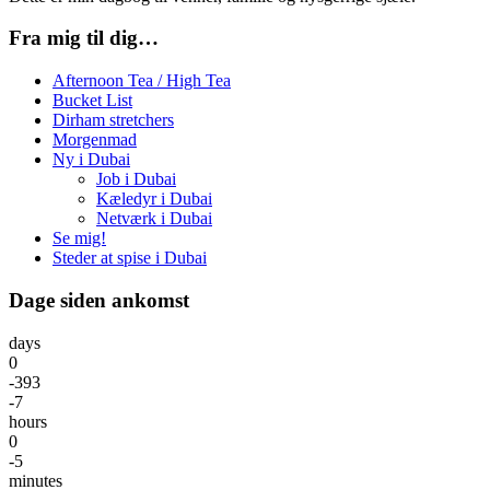
Fra mig til dig…
Afternoon Tea / High Tea
Bucket List
Dirham stretchers
Morgenmad
Ny i Dubai
Job i Dubai
Kæledyr i Dubai
Netværk i Dubai
Se mig!
Steder at spise i Dubai
Dage siden ankomst
days
0
-393
-7
hours
0
-5
minutes