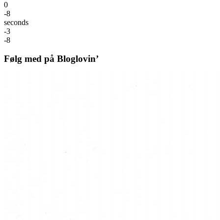
0
-8
seconds
-3
-8
Følg med på Bloglovin’