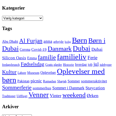
Kategorier
Kategorier
Tags
Børn
Børn i
Al Furjan
anna
Abu Dhabi
arbejde
bolig
Dubai
Dubai
Danmark
Dubai
Corona
Covid-19
familieliv
familie
Ferie
Silicon Oasis
Emma
Fødselsdag
jul
hverdag
job
Historie
fredagsbrunch
Gratis glæder
julehygge
Oplevelser med
Kultur
Oplevelser
Museum
Lahore
børn
picnic
sommeraktivitet
Pakistan
Sommer
Ramadan
Sharjah
Sommerferie
Staycation
Sommer i Danmark
sommerhus
Venner
weekend
Vinter
Ørken
Udflugt
Traditioner
Arkiver