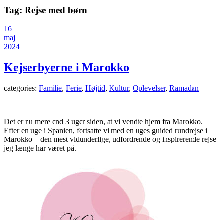
Tag:
Rejse med børn
16
maj
2024
Kejserbyerne i Marokko
categories:
Familie
,
Ferie
,
Højtid
,
Kultur
,
Oplevelser
,
Ramadan
Det er nu mere end 3 uger siden, at vi vendte hjem fra Marokko.
Efter en uge i Spanien, fortsatte vi med en uges guided rundrejse i
Marokko – den mest vidunderlige, udfordrende og inspirerende rejse
jeg længe har været på.