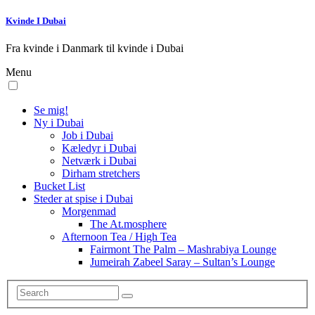
Kvinde I Dubai
Fra kvinde i Danmark til kvinde i Dubai
Menu
Se mig!
Ny i Dubai
Job i Dubai
Kæledyr i Dubai
Netværk i Dubai
Dirham stretchers
Bucket List
Steder at spise i Dubai
Morgenmad
The At.mosphere
Afternoon Tea / High Tea
Fairmont The Palm – Mashrabiya Lounge
Jumeirah Zabeel Saray – Sultan’s Lounge