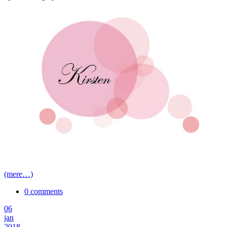
(mere…)
0 comments
06
jan
2018