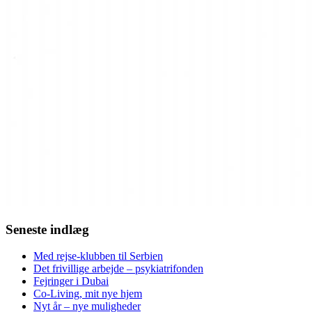
Seneste indlæg
Med rejse-klubben til Serbien
Det frivillige arbejde – psykiatrifonden
Fejringer i Dubai
Co-Living, mit nye hjem
Nyt år – nye muligheder