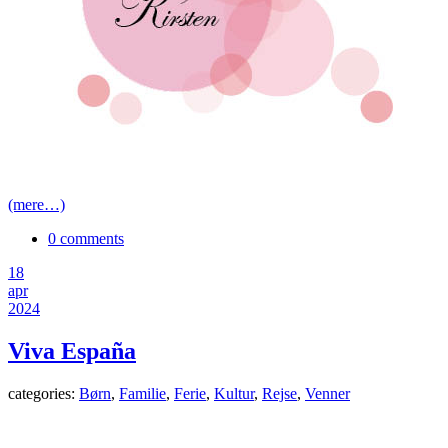
(mere…)
0 comments
18
apr
2024
Viva España
categories:
Børn
,
Familie
,
Ferie
,
Kultur
,
Rejse
,
Venner